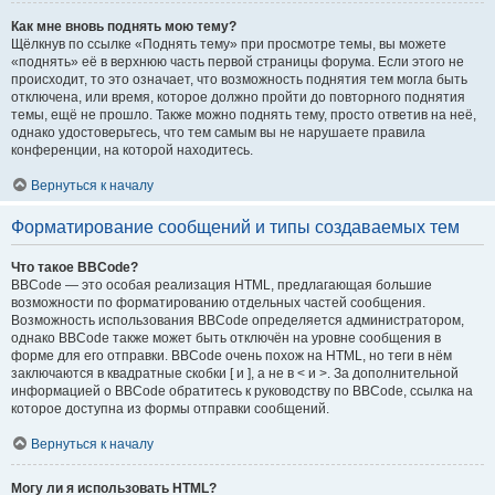
Как мне вновь поднять мою тему?
Щёлкнув по ссылке «Поднять тему» при просмотре темы, вы можете
«поднять» её в верхнюю часть первой страницы форума. Если этого не
происходит, то это означает, что возможность поднятия тем могла быть
отключена, или время, которое должно пройти до повторного поднятия
темы, ещё не прошло. Также можно поднять тему, просто ответив на неё,
однако удостоверьтесь, что тем самым вы не нарушаете правила
конференции, на которой находитесь.
Вернуться к началу
Форматирование сообщений и типы создаваемых тем
Что такое BBCode?
BBCode — это особая реализация HTML, предлагающая большие
возможности по форматированию отдельных частей сообщения.
Возможность использования BBCode определяется администратором,
однако BBCode также может быть отключён на уровне сообщения в
форме для его отправки. BBCode очень похож на HTML, но теги в нём
заключаются в квадратные скобки [ и ], а не в < и >. За дополнительной
информацией о BBCode обратитесь к руководству по BBCode, ссылка на
которое доступна из формы отправки сообщений.
Вернуться к началу
Могу ли я использовать HTML?