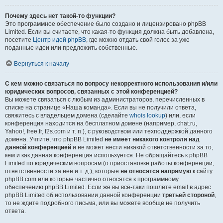
Почему здесь нет такой-то функции?
Это программное обеспечение было создано и лицензировано phpBB
Limited. Если вы считаете, что какая-то функция должна быть добавлена,
посетите
Центр идей phpBB
, где можно отдать свой голос за уже
поданные идеи или предложить собственные.
Вернуться к началу
С кем можно связаться по вопросу некорректного использования и/или
юридических вопросов, связанных с этой конференцией?
Вы можете связаться с любым из администраторов, перечисленных в
списке на странице «Наша команда». Если вы не получили ответа,
свяжитесь с владельцем домена (сделайте
whois lookup
) или, если
конференция находится на бесплатном домене (например, chat.ru,
Yahoo!, free.fr, f2s.com и т. п.), с руководством или техподдержкой данного
домена. Учтите, что phpBB Limited
не имеет никакого контроля над
данной конференцией
и не может нести никакой ответственности за то,
кем и как данная конференция используется. Не обращайтесь к phpBB
Limited по юридическим вопросам (о приостановке работы конференции,
ответственности за неё и т. д.), которые
не относятся напрямую
к сайту
phpBB.com или которые частично относятся к программному
обеспечению phpBB Limited. Если же вы всё-таки пошлёте email в адрес
phpBB Limited об использовании данной конференции
третьей стороной
,
то не ждите подробного письма, или вы можете вообще не получить
ответа.