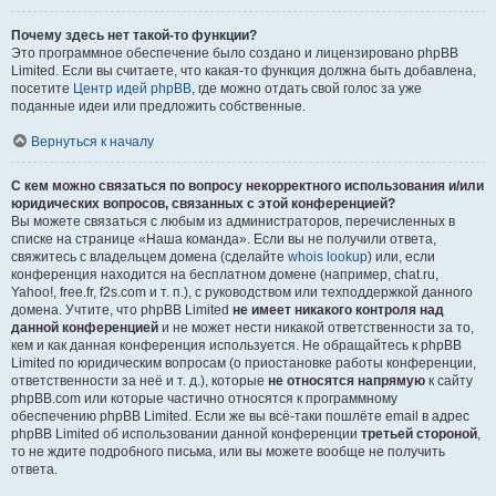
Почему здесь нет такой-то функции?
Это программное обеспечение было создано и лицензировано phpBB
Limited. Если вы считаете, что какая-то функция должна быть добавлена,
посетите
Центр идей phpBB
, где можно отдать свой голос за уже
поданные идеи или предложить собственные.
Вернуться к началу
С кем можно связаться по вопросу некорректного использования и/или
юридических вопросов, связанных с этой конференцией?
Вы можете связаться с любым из администраторов, перечисленных в
списке на странице «Наша команда». Если вы не получили ответа,
свяжитесь с владельцем домена (сделайте
whois lookup
) или, если
конференция находится на бесплатном домене (например, chat.ru,
Yahoo!, free.fr, f2s.com и т. п.), с руководством или техподдержкой данного
домена. Учтите, что phpBB Limited
не имеет никакого контроля над
данной конференцией
и не может нести никакой ответственности за то,
кем и как данная конференция используется. Не обращайтесь к phpBB
Limited по юридическим вопросам (о приостановке работы конференции,
ответственности за неё и т. д.), которые
не относятся напрямую
к сайту
phpBB.com или которые частично относятся к программному
обеспечению phpBB Limited. Если же вы всё-таки пошлёте email в адрес
phpBB Limited об использовании данной конференции
третьей стороной
,
то не ждите подробного письма, или вы можете вообще не получить
ответа.