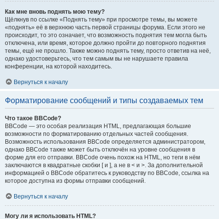
Как мне вновь поднять мою тему?
Щёлкнув по ссылке «Поднять тему» при просмотре темы, вы можете
«поднять» её в верхнюю часть первой страницы форума. Если этого не
происходит, то это означает, что возможность поднятия тем могла быть
отключена, или время, которое должно пройти до повторного поднятия
темы, ещё не прошло. Также можно поднять тему, просто ответив на неё,
однако удостоверьтесь, что тем самым вы не нарушаете правила
конференции, на которой находитесь.
Вернуться к началу
Форматирование сообщений и типы создаваемых тем
Что такое BBCode?
BBCode — это особая реализация HTML, предлагающая большие
возможности по форматированию отдельных частей сообщения.
Возможность использования BBCode определяется администратором,
однако BBCode также может быть отключён на уровне сообщения в
форме для его отправки. BBCode очень похож на HTML, но теги в нём
заключаются в квадратные скобки [ и ], а не в < и >. За дополнительной
информацией о BBCode обратитесь к руководству по BBCode, ссылка на
которое доступна из формы отправки сообщений.
Вернуться к началу
Могу ли я использовать HTML?