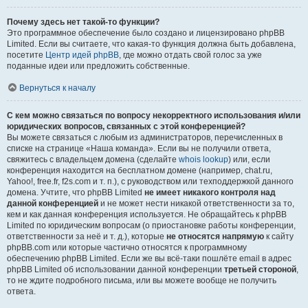
Почему здесь нет такой-то функции?
Это программное обеспечение было создано и лицензировано phpBB
Limited. Если вы считаете, что какая-то функция должна быть добавлена,
посетите
Центр идей phpBB
, где можно отдать свой голос за уже
поданные идеи или предложить собственные.
Вернуться к началу
С кем можно связаться по вопросу некорректного использования и/или
юридических вопросов, связанных с этой конференцией?
Вы можете связаться с любым из администраторов, перечисленных в
списке на странице «Наша команда». Если вы не получили ответа,
свяжитесь с владельцем домена (сделайте
whois lookup
) или, если
конференция находится на бесплатном домене (например, chat.ru,
Yahoo!, free.fr, f2s.com и т. п.), с руководством или техподдержкой данного
домена. Учтите, что phpBB Limited
не имеет никакого контроля над
данной конференцией
и не может нести никакой ответственности за то,
кем и как данная конференция используется. Не обращайтесь к phpBB
Limited по юридическим вопросам (о приостановке работы конференции,
ответственности за неё и т. д.), которые
не относятся напрямую
к сайту
phpBB.com или которые частично относятся к программному
обеспечению phpBB Limited. Если же вы всё-таки пошлёте email в адрес
phpBB Limited об использовании данной конференции
третьей стороной
,
то не ждите подробного письма, или вы можете вообще не получить
ответа.