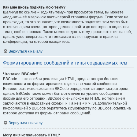
Как мне вновь поднять мою тему?
Щёлкнув по ссылке «Поднять тему» при просмотре темы, вы можете
«поднять» её в верхнюю часть первой страницы форума. Если этого не
происходит, то это означает, что возможность поднятия тем могла быть
отключена, или время, которое должно пройти до повторного поднятия
темы, ещё не прошло. Также можно поднять тему, просто ответив на неё,
однако удостоверьтесь, что тем самым вы не нарушаете правила
конференции, на которой находитесь.
Вернуться к началу
Форматирование сообщений и типы создаваемых тем
Что такое BBCode?
BBCode — это особая реализация HTML, предлагающая большие
возможности по форматированию отдельных частей сообщения.
Возможность использования BBCode определяется администратором,
однако BBCode также может быть отключён на уровне сообщения в
форме для его отправки. BBCode очень похож на HTML, но теги в нём
заключаются в квадратные скобки [ и ], а не в < и >. За дополнительной
информацией о BBCode обратитесь к руководству по BBCode, ссылка на
которое доступна из формы отправки сообщений.
Вернуться к началу
Могу ли я использовать HTML?