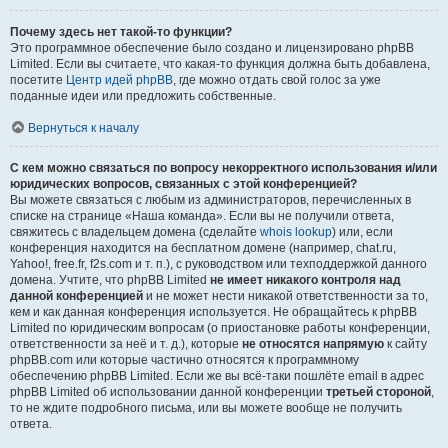
Почему здесь нет такой-то функции?
Это программное обеспечение было создано и лицензировано phpBB
Limited. Если вы считаете, что какая-то функция должна быть добавлена,
посетите
Центр идей phpBB
, где можно отдать свой голос за уже
поданные идеи или предложить собственные.
Вернуться к началу
С кем можно связаться по вопросу некорректного использования и/или
юридических вопросов, связанных с этой конференцией?
Вы можете связаться с любым из администраторов, перечисленных в
списке на странице «Наша команда». Если вы не получили ответа,
свяжитесь с владельцем домена (сделайте
whois lookup
) или, если
конференция находится на бесплатном домене (например, chat.ru,
Yahoo!, free.fr, f2s.com и т. п.), с руководством или техподдержкой данного
домена. Учтите, что phpBB Limited
не имеет никакого контроля над
данной конференцией
и не может нести никакой ответственности за то,
кем и как данная конференция используется. Не обращайтесь к phpBB
Limited по юридическим вопросам (о приостановке работы конференции,
ответственности за неё и т. д.), которые
не относятся напрямую
к сайту
phpBB.com или которые частично относятся к программному
обеспечению phpBB Limited. Если же вы всё-таки пошлёте email в адрес
phpBB Limited об использовании данной конференции
третьей стороной
,
то не ждите подробного письма, или вы можете вообще не получить
ответа.