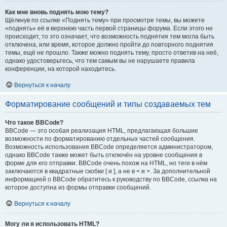
Как мне вновь поднять мою тему?
Щёлкнув по ссылке «Поднять тему» при просмотре темы, вы можете
«поднять» её в верхнюю часть первой страницы форума. Если этого не
происходит, то это означает, что возможность поднятия тем могла быть
отключена, или время, которое должно пройти до повторного поднятия
темы, ещё не прошло. Также можно поднять тему, просто ответив на неё,
однако удостоверьтесь, что тем самым вы не нарушаете правила
конференции, на которой находитесь.
Вернуться к началу
Форматирование сообщений и типы создаваемых тем
Что такое BBCode?
BBCode — это особая реализация HTML, предлагающая большие
возможности по форматированию отдельных частей сообщения.
Возможность использования BBCode определяется администратором,
однако BBCode также может быть отключён на уровне сообщения в
форме для его отправки. BBCode очень похож на HTML, но теги в нём
заключаются в квадратные скобки [ и ], а не в < и >. За дополнительной
информацией о BBCode обратитесь к руководству по BBCode, ссылка на
которое доступна из формы отправки сообщений.
Вернуться к началу
Могу ли я использовать HTML?