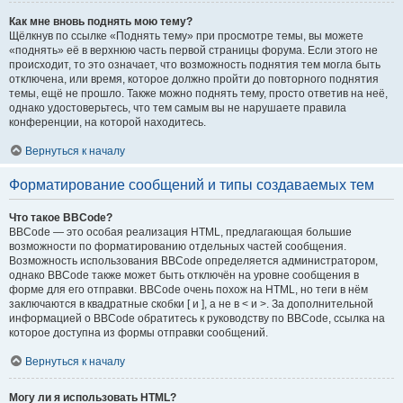
Как мне вновь поднять мою тему?
Щёлкнув по ссылке «Поднять тему» при просмотре темы, вы можете
«поднять» её в верхнюю часть первой страницы форума. Если этого не
происходит, то это означает, что возможность поднятия тем могла быть
отключена, или время, которое должно пройти до повторного поднятия
темы, ещё не прошло. Также можно поднять тему, просто ответив на неё,
однако удостоверьтесь, что тем самым вы не нарушаете правила
конференции, на которой находитесь.
Вернуться к началу
Форматирование сообщений и типы создаваемых тем
Что такое BBCode?
BBCode — это особая реализация HTML, предлагающая большие
возможности по форматированию отдельных частей сообщения.
Возможность использования BBCode определяется администратором,
однако BBCode также может быть отключён на уровне сообщения в
форме для его отправки. BBCode очень похож на HTML, но теги в нём
заключаются в квадратные скобки [ и ], а не в < и >. За дополнительной
информацией о BBCode обратитесь к руководству по BBCode, ссылка на
которое доступна из формы отправки сообщений.
Вернуться к началу
Могу ли я использовать HTML?