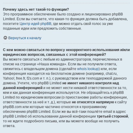
Почему здесь нет такой-то функции?
Это программное обеспечение было создано и лицензировано phpBB
Limited. Если вы считаете, что какая-то функция должна быть добавлена,
посетите
Центр идей phpBB
, где можно отдать свой голос за уже
поданные идеи или предложить собственные.
Вернуться к началу
С кем можно связаться по вопросу некорректного использования и/или
юридических вопросов, связанных с этой конференцией?
Вы можете связаться с любым из администраторов, перечисленных в
списке на странице «Наша команда». Если вы не получили ответа,
свяжитесь с владельцем домена (сделайте
whois lookup
) или, если
конференция находится на бесплатном домене (например, chat.ru,
Yahoo!, free.fr, f2s.com и т. п.), с руководством или техподдержкой данного
домена. Учтите, что phpBB Limited
не имеет никакого контроля над
данной конференцией
и не может нести никакой ответственности за то,
кем и как данная конференция используется. Не обращайтесь к phpBB
Limited по юридическим вопросам (о приостановке работы конференции,
ответственности за неё и т. д.), которые
не относятся напрямую
к сайту
phpBB.com или которые частично относятся к программному
обеспечению phpBB Limited. Если же вы всё-таки пошлёте email в адрес
phpBB Limited об использовании данной конференции
третьей стороной
,
то не ждите подробного письма, или вы можете вообще не получить
ответа.