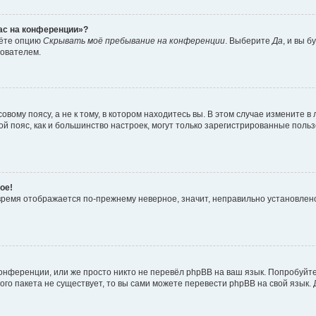
час на конференции»?
дёте опцию
Скрывать моё пребывание на конференции
. Выберите
Да
, и вы 
зователем.
вому поясу, а не к тому, в котором находитесь вы. В этом случае измените в 
овой пояс, как и большинство настроек, могут только зарегистрированные пол
ое!
о время отображается по-прежнему неверное, значит, неправильно установле
онференции, или же просто никто не перевёл phpBB на ваш язык. Попробуйт
вого пакета не существует, то вы сами можете перевести phpBB на свой язы