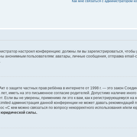
Как мне связаться с администратором 
дминистратор настроил конференцию: должны ли вы зарегистрироваться, чтобы
 анонимным пользователям: аватары, личные сообщения, отправка email-сооб
.
 или Акт о защите частных прав ребёнка в интернете от 1998 г. — это закон Со
т, иметь на это письменное согласие родителей. Допустимо наличие иного
 Если вы не уверены, применимо ли это к вам, как к регистрирующемуся на 
Limited администрация данной конференции не может давать рекомендаций 
ос «С кем можно связаться по вопросу некорректного использования и/или ю
т юридической силы.
.