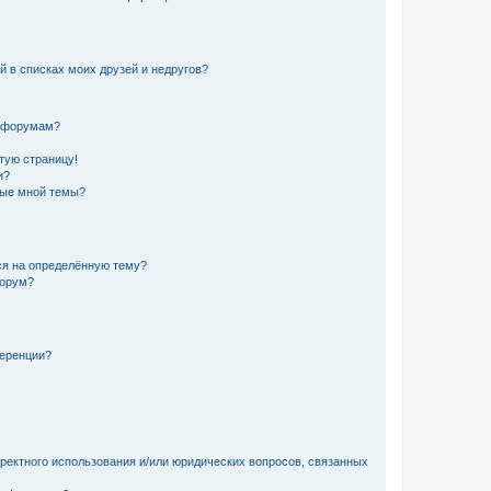
й в списках моих друзей и недругов?
и форумам?
стую страницу!
и?
ные мной темы?
ься на определённую тему?
форум?
ференции?
рректного использования и/или юридических вопросов, связанных