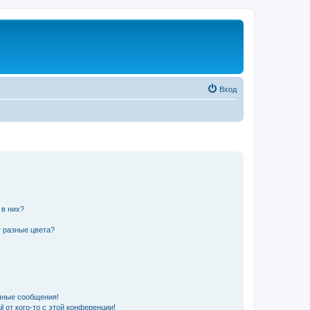
Вход
 в них?
 разные цвета?
чные сообщения!
 от кого-то с этой конференции!