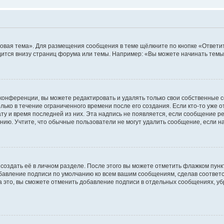
овая тема». Для размещения сообщения в теме щёлкните по кнопке «Ответит
ится внизу страниц форума или темы. Например: «Вы можете начинать темы»
конференции, вы можете редактировать и удалять только свои собственные 
ько в течение ограниченного времени после его создания. Если кто-то уже 
дату и время последней из них. Эта надпись не появляется, если сообщение 
ию. Учтите, что обычные пользователи не могут удалить сообщение, если на 
создать её в личном разделе. После этого вы можете отметить флажком пун
обавление подписи по умолчанию ко всем вашим сообщениям, сделав соотве
а это, вы сможете отменить добавление подписи в отдельных сообщениях, у