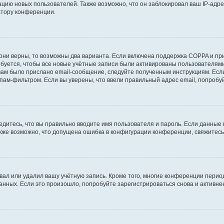
ию новых пользователей. Также возможно, что он заблокировал ваш IP-адре
атору конференции.
они верны, то возможны два варианта. Если включена поддержка COPPA и при 
уется, чтобы все новые учётные записи были активированы пользователями
ам было прислано email-сообщение, следуйте полученным инструкциям. Если
пам-фильтром. Если вы уверены, что ввели правильный адрес email, попробу
едитесь, что вы правильно вводите имя пользователя и пароль. Если данные
Также возможно, что допущена ошибка в конфигурации конференции, свяжитес
вал или удалил вашу учётную запись. Кроме того, многие конференции перио
ных. Если это произошло, попробуйте зарегистрироваться снова и активнее 