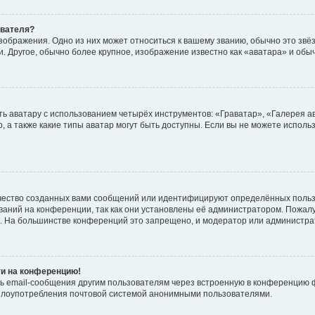
ователя?
зображения. Одно из них может относиться к вашему званию, обычно это звёзд
. Другое, обычно более крупное, изображение известно как «аватара» и обы
ь аватару с использованием четырёх инструментов: «Граватар», «Галерея а
, а также какие типы аватар могут быть доступны. Если вы не можете испол
чество созданных вами сообщений или идентифицируют определённых польз
аний на конференции, так как они установлены её администратором. Пожал
е. На большинстве конференций это запрещено, и модератор или администра
ти на конференцию!
ь email-сообщения другим пользователям через встроенную в конференцию ф
ь злоупотребления почтовой системой анонимными пользователями.