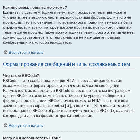
Как мне вновь поднять мою тему?
Щёлкнув по ссылке «Поднять тему» при просмотре темы, вы можете
«поднять» её в верхнюю часть первой страницы форума. Если этого не
происходит, то это означает, что возможность поднятия тем могла быть
отключена, или время, которое должно пройти до повторного поднятия
темы, ещё не прошло. Также можно поднять тему, просто ответив на неё,
однако удостоверьтесь, что тем самым вы не нарушаете правила
конференции, на которой находитесь.
Вернуться к началу
Форматирование сообщений и типы создаваемых тем
Что такое BBCode?
BBCode — это особая реализация HTML, предлагающая большие
возможности по форматированию отдельных частей сообщения.
Возможность использования BBCode определяется администратором,
однако BBCode также может быть отключён на уровне сообщения в
форме для его отправки. BBCode очень похож на HTML, но теги в нём
заключаются в квадратные скобки [ и ], а не в < и >. За дополнительной
информацией о BBCode обратитесь к руководству по BBCode, ссылка на
которое доступна из формы отправки сообщений.
Вернуться к началу
Могу ли я использовать HTML?