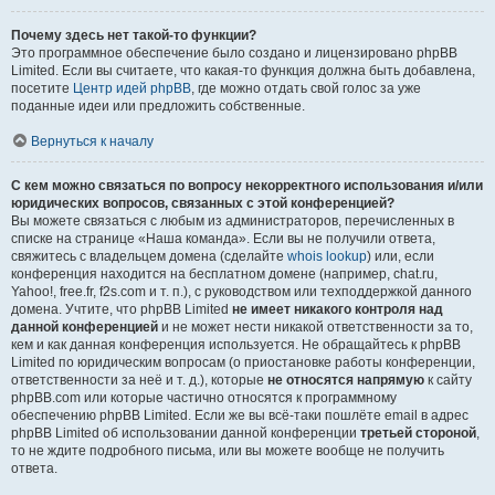
Почему здесь нет такой-то функции?
Это программное обеспечение было создано и лицензировано phpBB
Limited. Если вы считаете, что какая-то функция должна быть добавлена,
посетите
Центр идей phpBB
, где можно отдать свой голос за уже
поданные идеи или предложить собственные.
Вернуться к началу
С кем можно связаться по вопросу некорректного использования и/или
юридических вопросов, связанных с этой конференцией?
Вы можете связаться с любым из администраторов, перечисленных в
списке на странице «Наша команда». Если вы не получили ответа,
свяжитесь с владельцем домена (сделайте
whois lookup
) или, если
конференция находится на бесплатном домене (например, chat.ru,
Yahoo!, free.fr, f2s.com и т. п.), с руководством или техподдержкой данного
домена. Учтите, что phpBB Limited
не имеет никакого контроля над
данной конференцией
и не может нести никакой ответственности за то,
кем и как данная конференция используется. Не обращайтесь к phpBB
Limited по юридическим вопросам (о приостановке работы конференции,
ответственности за неё и т. д.), которые
не относятся напрямую
к сайту
phpBB.com или которые частично относятся к программному
обеспечению phpBB Limited. Если же вы всё-таки пошлёте email в адрес
phpBB Limited об использовании данной конференции
третьей стороной
,
то не ждите подробного письма, или вы можете вообще не получить
ответа.