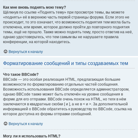
Как мне вновь поднять мою тему?
Щёлкнув по ссылке «Поднять тему» при просмотре темы, вы можете
«поднять» её в верхнюю часть первой страницы форума. Если этого не
происходит, то это означает, что возможность поднятия тем могла быть
отключена, или время, которое должно пройти до повторного поднятия
темы, ещё не прошло. Также можно поднять тему, просто ответив на неё,
однако удостоверьтесь, что тем самым вы не нарушаете правила
конференции, на которой находитесь.
Вернуться к началу
Форматирование сообщений и типы создаваемых тем
Что такое BBCode?
BBCode — это особая реализация HTML, предлагающая большие
возможности по форматированию отдельных частей сообщения.
Возможность использования BBCode определяется администратором,
однако BBCode также может быть отключён на уровне сообщения в
форме для его отправки. BBCode очень похож на HTML, но теги в нём
заключаются в квадратные скобки [ и ], а не в < и >. За дополнительной
информацией о BBCode обратитесь к руководству по BBCode, ссылка на
которое доступна из формы отправки сообщений.
Вернуться к началу
Могу ли я использовать HTML?