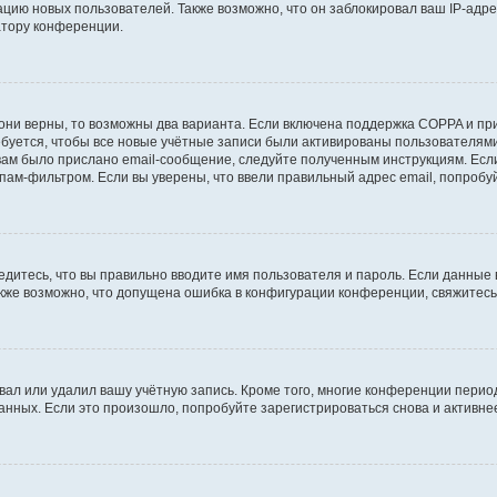
ию новых пользователей. Также возможно, что он заблокировал ваш IP-адре
атору конференции.
они верны, то возможны два варианта. Если включена поддержка COPPA и при 
уется, чтобы все новые учётные записи были активированы пользователями
ам было прислано email-сообщение, следуйте полученным инструкциям. Если
пам-фильтром. Если вы уверены, что ввели правильный адрес email, попробу
едитесь, что вы правильно вводите имя пользователя и пароль. Если данные
Также возможно, что допущена ошибка в конфигурации конференции, свяжитес
вал или удалил вашу учётную запись. Кроме того, многие конференции перио
ных. Если это произошло, попробуйте зарегистрироваться снова и активнее 