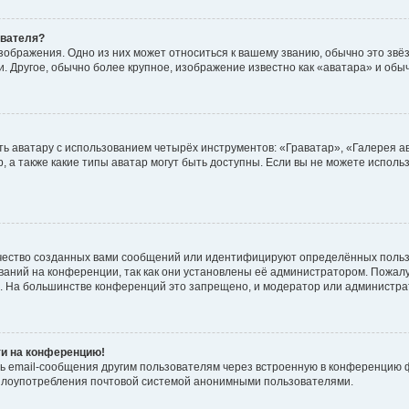
ователя?
зображения. Одно из них может относиться к вашему званию, обычно это звёзд
. Другое, обычно более крупное, изображение известно как «аватара» и обы
ь аватару с использованием четырёх инструментов: «Граватар», «Галерея а
, а также какие типы аватар могут быть доступны. Если вы не можете испол
чество созданных вами сообщений или идентифицируют определённых польз
аний на конференции, так как они установлены её администратором. Пожал
е. На большинстве конференций это запрещено, и модератор или администра
ти на конференцию!
ь email-сообщения другим пользователям через встроенную в конференцию ф
ь злоупотребления почтовой системой анонимными пользователями.