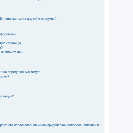
й в списках моих друзей и недругов?
и форумам?
стую страницу!
и?
ные мной темы?
ься на определённую тему?
форум?
ференции?
рректного использования и/или юридических вопросов, связанных