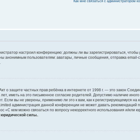
Как мне связаться с администратором 
дминистратор настроил конференцию: должны ли вы зарегистрироваться, чтобы
 анонимным пользователям: аватары, личные сообщения, отправка email-сооб
.
 или Акт о защите частных прав ребёнка в интернете от 1998 г. — это закон Со
т, иметь на это письменное согласие родителей. Допустимо наличие иного
 Если вы не уверены, применимо ли это к вам, как к регистрирующемуся на 
Limited администрация данной конференции не может давать рекомендаций 
ос «С кем можно связаться по вопросу некорректного использования и/или ю
т юридической силы.
.