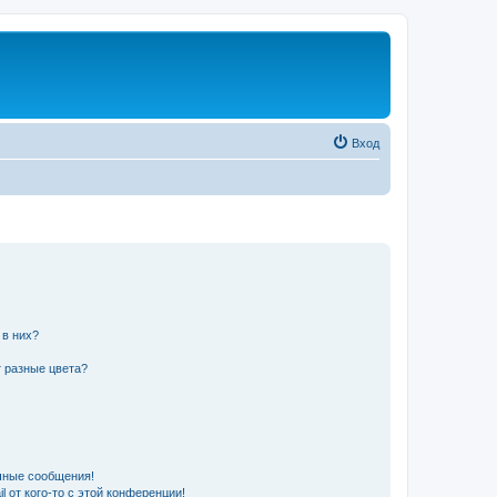
Вход
 в них?
 разные цвета?
чные сообщения!
 от кого-то с этой конференции!