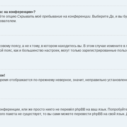
час на конференции»?
дёте опцию
Скрывать моё пребывание на конференции
. Выберите
Да
, и вы 
зователем.
вому поясу, а не к тому, в котором находитесь вы. В этом случае измените в 
овой пояс, как и большинство настроек, могут только зарегистрированные пол
ое!
о время отображается по-прежнему неверное, значит, неправильно установле
онференции, или же просто никто не перевёл phpBB на ваш язык. Попробуйт
вого пакета не существует, то вы сами можете перевести phpBB на свой язы