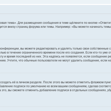
овая тема». Для размещения сообщения в теме щёлкните по кнопке «Ответит
ится внизу страниц форума или темы. Например: «Вы можете начинать темы»
конференции, вы можете редактировать и удалять только свои собственные 
ько в течение ограниченного времени после его создания. Если кто-то уже 
дату и время последней из них. Эта надпись не появляется, если сообщение 
ию. Учтите, что обычные пользователи не могут удалить сообщение, если на 
создать её в личном разделе. После этого вы можете отметить флажком пун
обавление подписи по умолчанию ко всем вашим сообщениям, сделав соотве
а это, вы сможете отменить добавление подписи в отдельных сообщениях, у