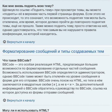
Как мне вновь поднять мою тему?
Щёлкнув по ссылке «Поднять тему» при просмотре темы, вы можете
«поднять» её в верхнюю часть первой страницы форума. Если этого не
происходит, то это означает, что возможность поднятия тем могла быть
отключена, или время, которое должно пройти до повторного поднятия
темы, ещё не прошло. Также можно поднять тему, просто ответив на неё,
однако удостоверьтесь, что тем самым вы не нарушаете правила
конференции, на которой находитесь.
Вернуться к началу
Форматирование сообщений и типы создаваемых тем
Что такое BBCode?
BBCode — это особая реализация HTML, предлагающая большие
возможности по форматированию отдельных частей сообщения.
Возможность использования BBCode определяется администратором,
однако BBCode также может быть отключён на уровне сообщения в
форме для его отправки. BBCode очень похож на HTML, но теги в нём
заключаются в квадратные скобки [ и ], а не в < и >. За дополнительной
информацией о BBCode обратитесь к руководству по BBCode, ссылка на
которое доступна из формы отправки сообщений.
Вернуться к началу
Могу ли я использовать HTML?