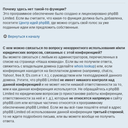
Почему здесь нет такой-то функции?
Это программное обеспечение было создано и лицензировано phpBB
Limited. Если вы считаете, что какая-то функция должна быть добавлена,
посетите
Центр идей phpBB
, где можно отдать свой голос за уже
поданные идеи или предложить собственные.
Вернуться к началу
С кем можно связаться по вопросу некорректного использования и/или
юридических вопросов, связанных с этой конференцией?
Вы можете связаться с любым из администраторов, перечисленных в
списке на странице «Наша команда». Если вы не получили ответа,
свяжитесь с владельцем домена (сделайте
whois lookup
) или, если
конференция находится на бесплатном домене (например, chat.ru,
Yahoo!, free.fr, f2s.com и т. п.), с руководством или техподдержкой данного
домена. Учтите, что phpBB Limited
не имеет никакого контроля над
данной конференцией
и не может нести никакой ответственности за то,
кем и как данная конференция используется. Не обращайтесь к phpBB
Limited по юридическим вопросам (о приостановке работы конференции,
ответственности за неё и т. д.), которые
не относятся напрямую
к сайту
phpBB.com или которые частично относятся к программному
обеспечению phpBB Limited. Если же вы всё-таки пошлёте email в адрес
phpBB Limited об использовании данной конференции
третьей стороной
,
то не ждите подробного письма, или вы можете вообще не получить
ответа.