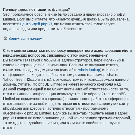
Почему здесь нет такой-то функции?
Это программное обеспечение было создано и лицензировано phpBB
Limited. Если вы считаете, что какая-то функция должна быть добавлена,
посетите
Центр идей phpBB
, где можно отдать свой голос за уже
поданные идеи или предложить собственные.
Вернуться к началу
С кем можно связаться по вопросу некорректного использования и/или
юридических вопросов, связанных с этой конференцией?
Вы можете связаться с любым из администраторов, перечисленных в
списке на странице «Наша команда». Если вы не получили ответа,
свяжитесь с владельцем домена (сделайте
whois lookup
) или, если
конференция находится на бесплатном домене (например, chat.ru,
Yahoo!, free.fr, f2s.com и т. п.), с руководством или техподдержкой данного
домена. Учтите, что phpBB Limited
не имеет никакого контроля над
данной конференцией
и не может нести никакой ответственности за то,
кем и как данная конференция используется. Не обращайтесь к phpBB
Limited по юридическим вопросам (о приостановке работы конференции,
ответственности за неё и т. д.), которые
не относятся напрямую
к сайту
phpBB.com или которые частично относятся к программному
обеспечению phpBB Limited. Если же вы всё-таки пошлёте email в адрес
phpBB Limited об использовании данной конференции
третьей стороной
,
то не ждите подробного письма, или вы можете вообще не получить
ответа.