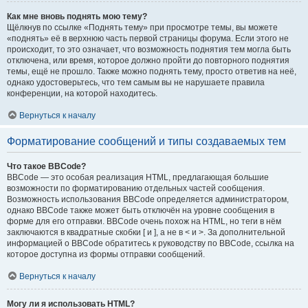
Как мне вновь поднять мою тему?
Щёлкнув по ссылке «Поднять тему» при просмотре темы, вы можете
«поднять» её в верхнюю часть первой страницы форума. Если этого не
происходит, то это означает, что возможность поднятия тем могла быть
отключена, или время, которое должно пройти до повторного поднятия
темы, ещё не прошло. Также можно поднять тему, просто ответив на неё,
однако удостоверьтесь, что тем самым вы не нарушаете правила
конференции, на которой находитесь.
Вернуться к началу
Форматирование сообщений и типы создаваемых тем
Что такое BBCode?
BBCode — это особая реализация HTML, предлагающая большие
возможности по форматированию отдельных частей сообщения.
Возможность использования BBCode определяется администратором,
однако BBCode также может быть отключён на уровне сообщения в
форме для его отправки. BBCode очень похож на HTML, но теги в нём
заключаются в квадратные скобки [ и ], а не в < и >. За дополнительной
информацией о BBCode обратитесь к руководству по BBCode, ссылка на
которое доступна из формы отправки сообщений.
Вернуться к началу
Могу ли я использовать HTML?