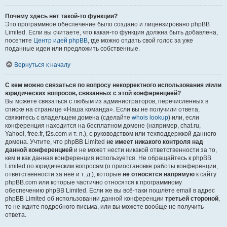
Почему здесь нет такой-то функции?
Это программное обеспечение было создано и лицензировано phpBB
Limited. Если вы считаете, что какая-то функция должна быть добавлена,
посетите
Центр идей phpBB
, где можно отдать свой голос за уже
поданные идеи или предложить собственные.
Вернуться к началу
С кем можно связаться по вопросу некорректного использования и/или
юридических вопросов, связанных с этой конференцией?
Вы можете связаться с любым из администраторов, перечисленных в
списке на странице «Наша команда». Если вы не получили ответа,
свяжитесь с владельцем домена (сделайте
whois lookup
) или, если
конференция находится на бесплатном домене (например, chat.ru,
Yahoo!, free.fr, f2s.com и т. п.), с руководством или техподдержкой данного
домена. Учтите, что phpBB Limited
не имеет никакого контроля над
данной конференцией
и не может нести никакой ответственности за то,
кем и как данная конференция используется. Не обращайтесь к phpBB
Limited по юридическим вопросам (о приостановке работы конференции,
ответственности за неё и т. д.), которые
не относятся напрямую
к сайту
phpBB.com или которые частично относятся к программному
обеспечению phpBB Limited. Если же вы всё-таки пошлёте email в адрес
phpBB Limited об использовании данной конференции
третьей стороной
,
то не ждите подробного письма, или вы можете вообще не получить
ответа.