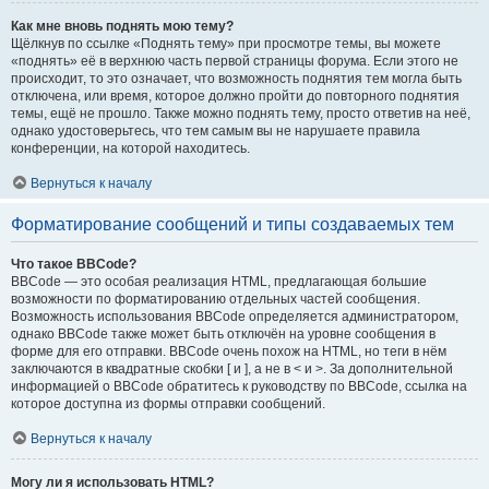
Как мне вновь поднять мою тему?
Щёлкнув по ссылке «Поднять тему» при просмотре темы, вы можете
«поднять» её в верхнюю часть первой страницы форума. Если этого не
происходит, то это означает, что возможность поднятия тем могла быть
отключена, или время, которое должно пройти до повторного поднятия
темы, ещё не прошло. Также можно поднять тему, просто ответив на неё,
однако удостоверьтесь, что тем самым вы не нарушаете правила
конференции, на которой находитесь.
Вернуться к началу
Форматирование сообщений и типы создаваемых тем
Что такое BBCode?
BBCode — это особая реализация HTML, предлагающая большие
возможности по форматированию отдельных частей сообщения.
Возможность использования BBCode определяется администратором,
однако BBCode также может быть отключён на уровне сообщения в
форме для его отправки. BBCode очень похож на HTML, но теги в нём
заключаются в квадратные скобки [ и ], а не в < и >. За дополнительной
информацией о BBCode обратитесь к руководству по BBCode, ссылка на
которое доступна из формы отправки сообщений.
Вернуться к началу
Могу ли я использовать HTML?