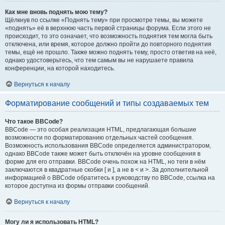
Как мне вновь поднять мою тему?
Щёлкнув по ссылке «Поднять тему» при просмотре темы, вы можете
«поднять» её в верхнюю часть первой страницы форума. Если этого не
происходит, то это означает, что возможность поднятия тем могла быть
отключена, или время, которое должно пройти до повторного поднятия
темы, ещё не прошло. Также можно поднять тему, просто ответив на неё,
однако удостоверьтесь, что тем самым вы не нарушаете правила
конференции, на которой находитесь.
Вернуться к началу
Форматирование сообщений и типы создаваемых тем
Что такое BBCode?
BBCode — это особая реализация HTML, предлагающая большие
возможности по форматированию отдельных частей сообщения.
Возможность использования BBCode определяется администратором,
однако BBCode также может быть отключён на уровне сообщения в
форме для его отправки. BBCode очень похож на HTML, но теги в нём
заключаются в квадратные скобки [ и ], а не в < и >. За дополнительной
информацией о BBCode обратитесь к руководству по BBCode, ссылка на
которое доступна из формы отправки сообщений.
Вернуться к началу
Могу ли я использовать HTML?