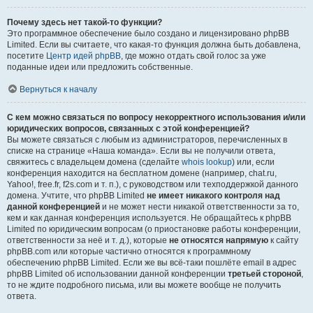
Почему здесь нет такой-то функции?
Это программное обеспечение было создано и лицензировано phpBB
Limited. Если вы считаете, что какая-то функция должна быть добавлена,
посетите
Центр идей phpBB
, где можно отдать свой голос за уже
поданные идеи или предложить собственные.
Вернуться к началу
С кем можно связаться по вопросу некорректного использования и/или
юридических вопросов, связанных с этой конференцией?
Вы можете связаться с любым из администраторов, перечисленных в
списке на странице «Наша команда». Если вы не получили ответа,
свяжитесь с владельцем домена (сделайте
whois lookup
) или, если
конференция находится на бесплатном домене (например, chat.ru,
Yahoo!, free.fr, f2s.com и т. п.), с руководством или техподдержкой данного
домена. Учтите, что phpBB Limited
не имеет никакого контроля над
данной конференцией
и не может нести никакой ответственности за то,
кем и как данная конференция используется. Не обращайтесь к phpBB
Limited по юридическим вопросам (о приостановке работы конференции,
ответственности за неё и т. д.), которые
не относятся напрямую
к сайту
phpBB.com или которые частично относятся к программному
обеспечению phpBB Limited. Если же вы всё-таки пошлёте email в адрес
phpBB Limited об использовании данной конференции
третьей стороной
,
то не ждите подробного письма, или вы можете вообще не получить
ответа.