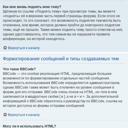
Как мне вновь поднять мою тему?
Щёлкнув по ссылке «Поднять тему» при просмотре темы, вы можете
«поднять» её в верхнюю часть первой страницы форума. Если этого не
происходит, то это означает, что возможность поднятия тем могла быть
отключена, или время, которое должно пройти до повторного поднятия
темы, ещё не прошло. Также можно поднять тему, просто ответив на неё,
однако удостоверьтесь, что тем самым вы не нарушаете правила
конференции, на которой находитесь.
Вернуться к началу
Форматирование сообщений и типы создаваемых тем
Что такое BBCode?
BBCode — это особая реализация HTML, предлагающая большие
возможности по форматированию отдельных частей сообщения.
Возможность использования BBCode определяется администратором,
однако BBCode также может быть отключён на уровне сообщения в
форме для его отправки. BBCode очень похож на HTML, но теги в нём
заключаются в квадратные скобки [ и ], а не в < и >. За дополнительной
информацией о BBCode обратитесь к руководству по BBCode, ссылка на
которое доступна из формы отправки сообщений.
Вернуться к началу
Могу ли я использовать HTML?