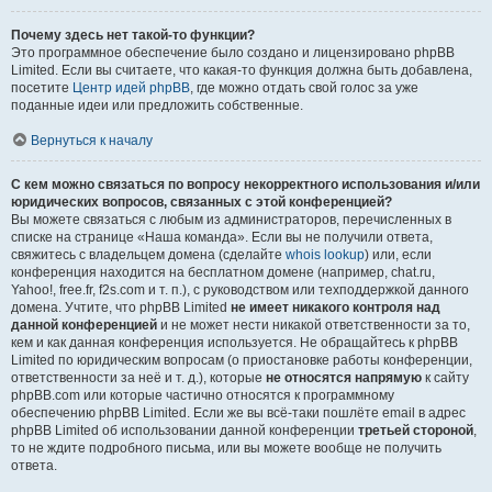
Почему здесь нет такой-то функции?
Это программное обеспечение было создано и лицензировано phpBB
Limited. Если вы считаете, что какая-то функция должна быть добавлена,
посетите
Центр идей phpBB
, где можно отдать свой голос за уже
поданные идеи или предложить собственные.
Вернуться к началу
С кем можно связаться по вопросу некорректного использования и/или
юридических вопросов, связанных с этой конференцией?
Вы можете связаться с любым из администраторов, перечисленных в
списке на странице «Наша команда». Если вы не получили ответа,
свяжитесь с владельцем домена (сделайте
whois lookup
) или, если
конференция находится на бесплатном домене (например, chat.ru,
Yahoo!, free.fr, f2s.com и т. п.), с руководством или техподдержкой данного
домена. Учтите, что phpBB Limited
не имеет никакого контроля над
данной конференцией
и не может нести никакой ответственности за то,
кем и как данная конференция используется. Не обращайтесь к phpBB
Limited по юридическим вопросам (о приостановке работы конференции,
ответственности за неё и т. д.), которые
не относятся напрямую
к сайту
phpBB.com или которые частично относятся к программному
обеспечению phpBB Limited. Если же вы всё-таки пошлёте email в адрес
phpBB Limited об использовании данной конференции
третьей стороной
,
то не ждите подробного письма, или вы можете вообще не получить
ответа.