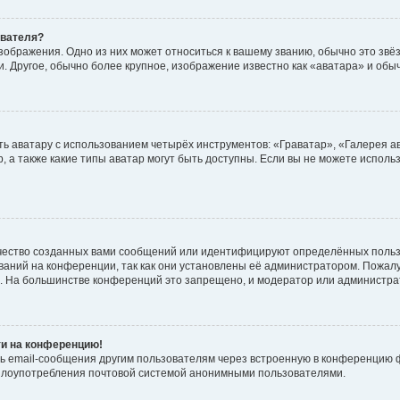
ователя?
зображения. Одно из них может относиться к вашему званию, обычно это звёзд
. Другое, обычно более крупное, изображение известно как «аватара» и обы
ь аватару с использованием четырёх инструментов: «Граватар», «Галерея а
, а также какие типы аватар могут быть доступны. Если вы не можете испол
чество созданных вами сообщений или идентифицируют определённых польз
аний на конференции, так как они установлены её администратором. Пожал
е. На большинстве конференций это запрещено, и модератор или администра
ти на конференцию!
ь email-сообщения другим пользователям через встроенную в конференцию ф
ь злоупотребления почтовой системой анонимными пользователями.