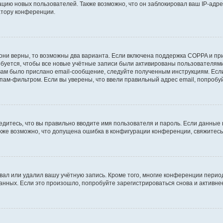
ию новых пользователей. Также возможно, что он заблокировал ваш IP-адре
атору конференции.
они верны, то возможны два варианта. Если включена поддержка COPPA и при 
уется, чтобы все новые учётные записи были активированы пользователями
ам было прислано email-сообщение, следуйте полученным инструкциям. Если
пам-фильтром. Если вы уверены, что ввели правильный адрес email, попробу
едитесь, что вы правильно вводите имя пользователя и пароль. Если данные
Также возможно, что допущена ошибка в конфигурации конференции, свяжитес
вал или удалил вашу учётную запись. Кроме того, многие конференции перио
ных. Если это произошло, попробуйте зарегистрироваться снова и активнее 