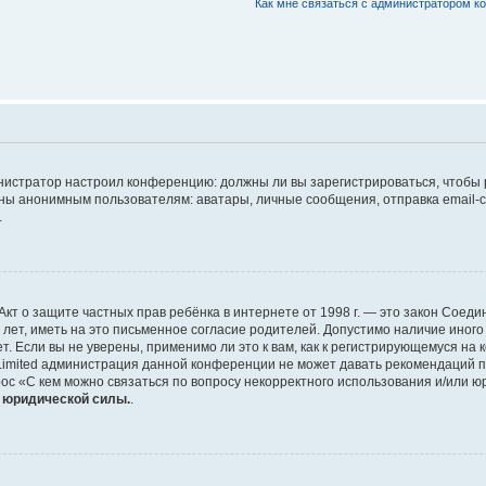
Как мне связаться с администратором 
дминистратор настроил конференцию: должны ли вы зарегистрироваться, чтобы
 анонимным пользователям: аватары, личные сообщения, отправка email-сооб
.
 или Акт о защите частных прав ребёнка в интернете от 1998 г. — это закон Со
т, иметь на это письменное согласие родителей. Допустимо наличие иного
 Если вы не уверены, применимо ли это к вам, как к регистрирующемуся на 
Limited администрация данной конференции не может давать рекомендаций 
ос «С кем можно связаться по вопросу некорректного использования и/или ю
т юридической силы.
.