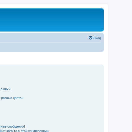
Вход
 в них?
 разные цвета?
чные сообщения!
 от кого-то с этой конференции!