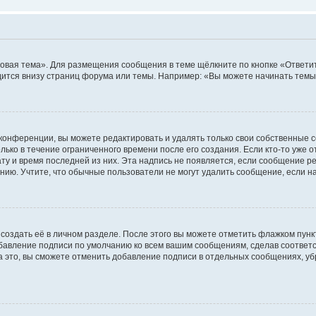
овая тема». Для размещения сообщения в теме щёлкните по кнопке «Ответит
ится внизу страниц форума или темы. Например: «Вы можете начинать темы»
конференции, вы можете редактировать и удалять только свои собственные 
ько в течение ограниченного времени после его создания. Если кто-то уже 
дату и время последней из них. Эта надпись не появляется, если сообщение 
ию. Учтите, что обычные пользователи не могут удалить сообщение, если на 
создать её в личном разделе. После этого вы можете отметить флажком пун
обавление подписи по умолчанию ко всем вашим сообщениям, сделав соотве
а это, вы сможете отменить добавление подписи в отдельных сообщениях, у