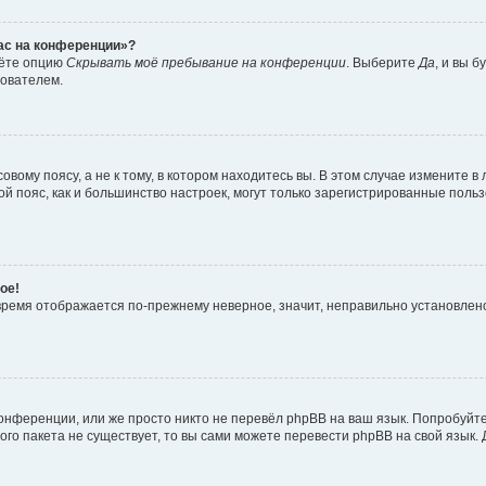
час на конференции»?
дёте опцию
Скрывать моё пребывание на конференции
. Выберите
Да
, и вы 
зователем.
вому поясу, а не к тому, в котором находитесь вы. В этом случае измените в 
овой пояс, как и большинство настроек, могут только зарегистрированные пол
ое!
о время отображается по-прежнему неверное, значит, неправильно установле
онференции, или же просто никто не перевёл phpBB на ваш язык. Попробуйт
вого пакета не существует, то вы сами можете перевести phpBB на свой язы