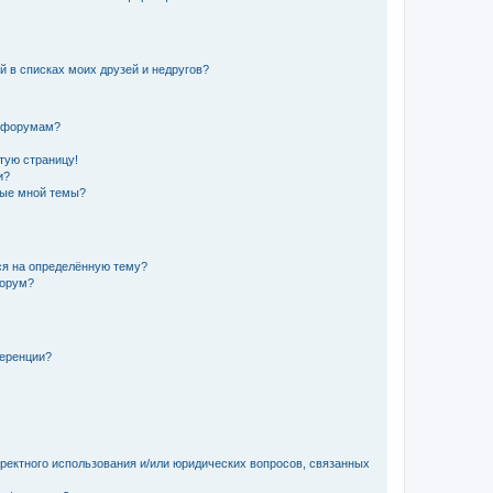
й в списках моих друзей и недругов?
и форумам?
стую страницу!
и?
ные мной темы?
ься на определённую тему?
форум?
ференции?
рректного использования и/или юридических вопросов, связанных