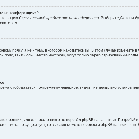
час на конференции»?
дёте опцию
Скрывать моё пребывание на конференции
. Выберите
Да
, и вы 
зователем.
вому поясу, а не к тому, в котором находитесь вы. В этом случае измените в 
овой пояс, как и большинство настроек, могут только зарегистрированные пол
ое!
о время отображается по-прежнему неверное, значит, неправильно установле
онференции, или же просто никто не перевёл phpBB на ваш язык. Попробуйт
вого пакета не существует, то вы сами можете перевести phpBB на свой язы