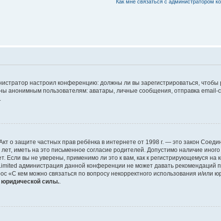
Как мне связаться с администратором 
дминистратор настроил конференцию: должны ли вы зарегистрироваться, чтобы
 анонимным пользователям: аватары, личные сообщения, отправка email-сооб
.
 или Акт о защите частных прав ребёнка в интернете от 1998 г. — это закон Со
т, иметь на это письменное согласие родителей. Допустимо наличие иного
 Если вы не уверены, применимо ли это к вам, как к регистрирующемуся на 
Limited администрация данной конференции не может давать рекомендаций 
ос «С кем можно связаться по вопросу некорректного использования и/или ю
т юридической силы.
.