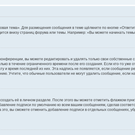
овая тема». Для размещения сообщения в теме щёлкните по кнопке «Ответит
ится внизу страниц форума или темы. Например: «Вы можете начинать темы»
конференции, вы можете редактировать и удалять только свои собственные 
ько в течение ограниченного времени после его создания. Если кто-то уже 
дату и время последней из них. Эта надпись не появляется, если сообщение 
ию. Учтите, что обычные пользователи не могут удалить сообщение, если на 
создать её в личном разделе. После этого вы можете отметить флажком пун
обавление подписи по умолчанию ко всем вашим сообщениям, сделав соотве
а это, вы сможете отменить добавление подписи в отдельных сообщениях, у