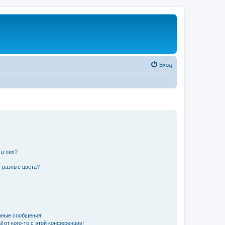
Вход
 в них?
 разные цвета?
чные сообщения!
 от кого-то с этой конференции!