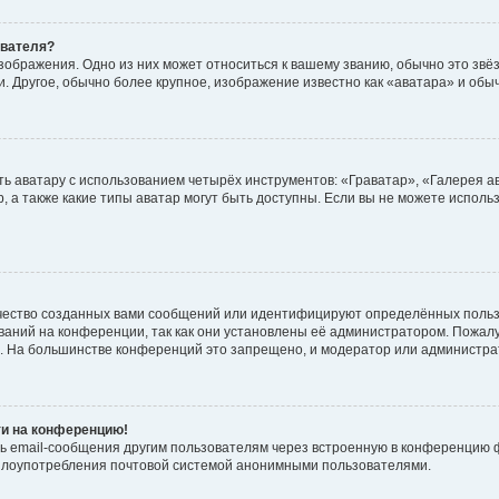
ователя?
зображения. Одно из них может относиться к вашему званию, обычно это звёзд
. Другое, обычно более крупное, изображение известно как «аватара» и обы
ь аватару с использованием четырёх инструментов: «Граватар», «Галерея а
, а также какие типы аватар могут быть доступны. Если вы не можете испол
чество созданных вами сообщений или идентифицируют определённых польз
аний на конференции, так как они установлены её администратором. Пожал
е. На большинстве конференций это запрещено, и модератор или администра
ти на конференцию!
ь email-сообщения другим пользователям через встроенную в конференцию ф
ь злоупотребления почтовой системой анонимными пользователями.