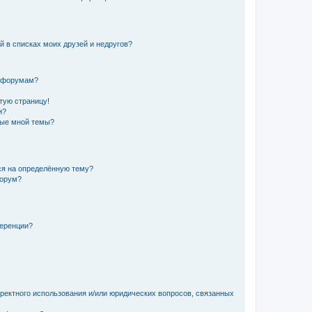
й в списках моих друзей и недругов?
и форумам?
стую страницу!
и?
ные мной темы?
ься на определённую тему?
форум?
ференции?
рректного использования и/или юридических вопросов, связанных