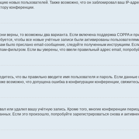
ию новых пользователей. Также возможно, что он заблокировал ваш IP-адре
атору конференции.
они верны, то возможны два варианта. Если включена поддержка COPPA и при 
уется, чтобы все новые учётные записи были активированы пользователями
ам было прислано email-сообщение, следуйте полученным инструкциям. Если
пам-фильтром. Если вы уверены, что ввели правильный адрес email, попробу
едитесь, что вы правильно вводите имя пользователя и пароль. Если данные
Также возможно, что допущена ошибка в конфигурации конференции, свяжитес
вал или удалил вашу учётную запись. Кроме того, многие конференции перио
ных. Если это произошло, попробуйте зарегистрироваться снова и активнее 