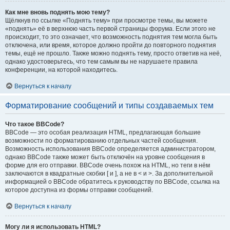
Как мне вновь поднять мою тему?
Щёлкнув по ссылке «Поднять тему» при просмотре темы, вы можете
«поднять» её в верхнюю часть первой страницы форума. Если этого не
происходит, то это означает, что возможность поднятия тем могла быть
отключена, или время, которое должно пройти до повторного поднятия
темы, ещё не прошло. Также можно поднять тему, просто ответив на неё,
однако удостоверьтесь, что тем самым вы не нарушаете правила
конференции, на которой находитесь.
Вернуться к началу
Форматирование сообщений и типы создаваемых тем
Что такое BBCode?
BBCode — это особая реализация HTML, предлагающая большие
возможности по форматированию отдельных частей сообщения.
Возможность использования BBCode определяется администратором,
однако BBCode также может быть отключён на уровне сообщения в
форме для его отправки. BBCode очень похож на HTML, но теги в нём
заключаются в квадратные скобки [ и ], а не в < и >. За дополнительной
информацией о BBCode обратитесь к руководству по BBCode, ссылка на
которое доступна из формы отправки сообщений.
Вернуться к началу
Могу ли я использовать HTML?