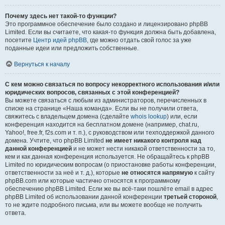
Почему здесь нет такой-то функции?
Это программное обеспечение было создано и лицензировано phpBB
Limited. Если вы считаете, что какая-то функция должна быть добавлена,
посетите
Центр идей phpBB
, где можно отдать свой голос за уже
поданные идеи или предложить собственные.
Вернуться к началу
С кем можно связаться по вопросу некорректного использования и/или
юридических вопросов, связанных с этой конференцией?
Вы можете связаться с любым из администраторов, перечисленных в
списке на странице «Наша команда». Если вы не получили ответа,
свяжитесь с владельцем домена (сделайте
whois lookup
) или, если
конференция находится на бесплатном домене (например, chat.ru,
Yahoo!, free.fr, f2s.com и т. п.), с руководством или техподдержкой данного
домена. Учтите, что phpBB Limited
не имеет никакого контроля над
данной конференцией
и не может нести никакой ответственности за то,
кем и как данная конференция используется. Не обращайтесь к phpBB
Limited по юридическим вопросам (о приостановке работы конференции,
ответственности за неё и т. д.), которые
не относятся напрямую
к сайту
phpBB.com или которые частично относятся к программному
обеспечению phpBB Limited. Если же вы всё-таки пошлёте email в адрес
phpBB Limited об использовании данной конференции
третьей стороной
,
то не ждите подробного письма, или вы можете вообще не получить
ответа.