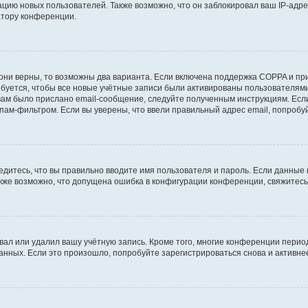
ию новых пользователей. Также возможно, что он заблокировал ваш IP-адре
атору конференции.
они верны, то возможны два варианта. Если включена поддержка COPPA и при 
уется, чтобы все новые учётные записи были активированы пользователями
ам было прислано email-сообщение, следуйте полученным инструкциям. Если
пам-фильтром. Если вы уверены, что ввели правильный адрес email, попробу
едитесь, что вы правильно вводите имя пользователя и пароль. Если данные
Также возможно, что допущена ошибка в конфигурации конференции, свяжитес
вал или удалил вашу учётную запись. Кроме того, многие конференции перио
ных. Если это произошло, попробуйте зарегистрироваться снова и активнее 