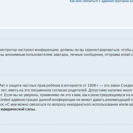
Как мне связаться с администратором 
дминистратор настроил конференцию: должны ли вы зарегистрироваться, чтобы
 анонимным пользователям: аватары, личные сообщения, отправка email-сооб
.
 или Акт о защите частных прав ребёнка в интернете от 1998 г. — это закон Со
т, иметь на это письменное согласие родителей. Допустимо наличие иного
 Если вы не уверены, применимо ли это к вам, как к регистрирующемуся на 
Limited администрация данной конференции не может давать рекомендаций 
ос «С кем можно связаться по вопросу некорректного использования и/или ю
т юридической силы.
.