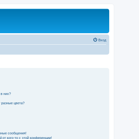
Вход
 в них?
 разные цвета?
чные сообщения!
 от кого-то с этой конференции!