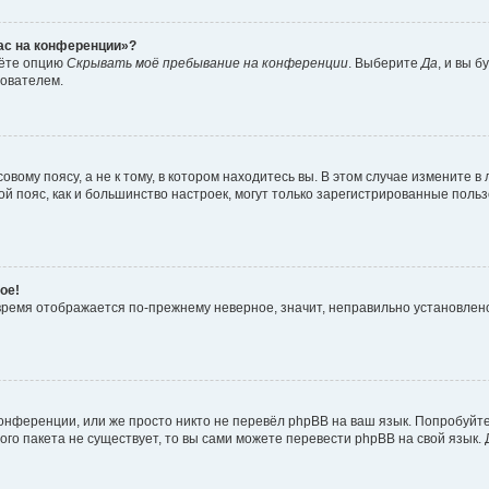
час на конференции»?
дёте опцию
Скрывать моё пребывание на конференции
. Выберите
Да
, и вы 
зователем.
вому поясу, а не к тому, в котором находитесь вы. В этом случае измените в 
овой пояс, как и большинство настроек, могут только зарегистрированные пол
ое!
о время отображается по-прежнему неверное, значит, неправильно установле
онференции, или же просто никто не перевёл phpBB на ваш язык. Попробуйт
вого пакета не существует, то вы сами можете перевести phpBB на свой язы