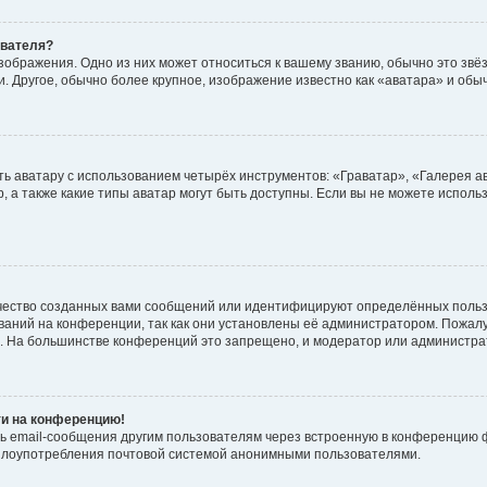
ователя?
зображения. Одно из них может относиться к вашему званию, обычно это звёзд
. Другое, обычно более крупное, изображение известно как «аватара» и обы
ь аватару с использованием четырёх инструментов: «Граватар», «Галерея а
, а также какие типы аватар могут быть доступны. Если вы не можете испол
чество созданных вами сообщений или идентифицируют определённых польз
аний на конференции, так как они установлены её администратором. Пожал
е. На большинстве конференций это запрещено, и модератор или администра
ти на конференцию!
ь email-сообщения другим пользователям через встроенную в конференцию ф
ь злоупотребления почтовой системой анонимными пользователями.