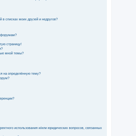
й в списках моих друзей и недругов?
и форумам?
стую страницу!
и?
ные мной темы?
ься на определённую тему?
форум?
ференции?
рректного использования и/или юридических вопросов, связанных