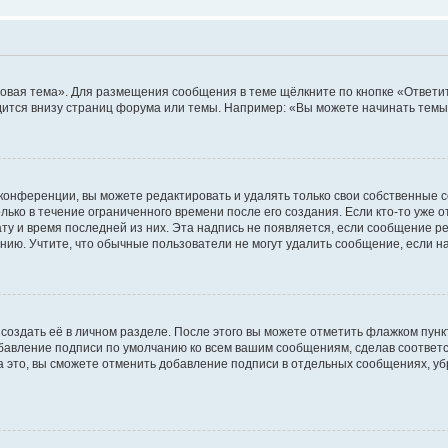
овая тема». Для размещения сообщения в теме щёлкните по кнопке «Ответит
ится внизу страниц форума или темы. Например: «Вы можете начинать темы»
конференции, вы можете редактировать и удалять только свои собственные 
ько в течение ограниченного времени после его создания. Если кто-то уже 
дату и время последней из них. Эта надпись не появляется, если сообщение 
ию. Учтите, что обычные пользователи не могут удалить сообщение, если на 
создать её в личном разделе. После этого вы можете отметить флажком пун
обавление подписи по умолчанию ко всем вашим сообщениям, сделав соотве
а это, вы сможете отменить добавление подписи в отдельных сообщениях, у