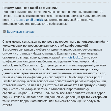
Почему здесь нет такой-то функции?
Это программное обеспечение было создано и лицензировано phpBB
Limited. Если вы считаете, что какая-то функция должна быть добавлена,
посетите
Центр идей phpBB
, где можно отдать свой голос за уже
поданные идеи или предложить собственные.
Вернуться к началу
С кем можно связаться по вопросу некорректного использования и/или
юридических вопросов, связанных с этой конференцией?
Вы можете связаться с любым из администраторов, перечисленных в
списке на странице «Наша команда». Если вы не получили ответа,
свяжитесь с владельцем домена (сделайте
whois lookup
) или, если
конференция находится на бесплатном домене (например, chat.ru,
Yahoo!, free.fr, f2s.com и т. п.), с руководством или техподдержкой данного
домена. Учтите, что phpBB Limited
не имеет никакого контроля над
данной конференцией
и не может нести никакой ответственности за то,
кем и как данная конференция используется. Не обращайтесь к phpBB
Limited по юридическим вопросам (о приостановке работы конференции,
ответственности за неё и т. д.), которые
не относятся напрямую
к сайту
phpBB.com или которые частично относятся к программному
обеспечению phpBB Limited. Если же вы всё-таки пошлёте email в адрес
phpBB Limited об использовании данной конференции
третьей стороной
,
то не ждите подробного письма, или вы можете вообще не получить
ответа.