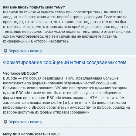
Как мне вновь поднять мою тему?
Щёлкнув по ссылке «Поднять тему» при просмотре темы, вы можете
«поднять» её в верхнюю часть первой страницы форума. Если этого не
происходит, то это означает, что возможность поднятия тем могла быть
отключена, или время, которое должно пройти до повторного поднятия
темы, ещё не прошло. Также можно поднять тему, просто ответив на неё,
однако удостоверьтесь, что тем самым вы не нарушаете правила
конференции, на которой находитесь.
Вернуться к началу
Форматирование сообщений и типы создаваемых тем
Что такое BBCode?
BBCode — это особая реализация HTML, предлагающая большие
возможности по форматированию отдельных частей сообщения.
Возможность использования BBCode определяется администратором,
однако BBCode также может быть отключён на уровне сообщения в
форме для его отправки. BBCode очень похож на HTML, но теги в нём
заключаются в квадратные скобки [ и ], а не в < и >. За дополнительной
информацией о BBCode обратитесь к руководству по BBCode, ссылка на
которое доступна из формы отправки сообщений.
Вернуться к началу
Могу ли я использовать HTML?