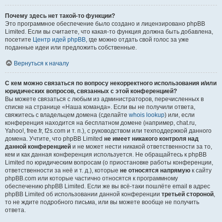
Почему здесь нет такой-то функции?
Это программное обеспечение было создано и лицензировано phpBB
Limited. Если вы считаете, что какая-то функция должна быть добавлена,
посетите
Центр идей phpBB
, где можно отдать свой голос за уже
поданные идеи или предложить собственные.
Вернуться к началу
С кем можно связаться по вопросу некорректного использования и/или
юридических вопросов, связанных с этой конференцией?
Вы можете связаться с любым из администраторов, перечисленных в
списке на странице «Наша команда». Если вы не получили ответа,
свяжитесь с владельцем домена (сделайте
whois lookup
) или, если
конференция находится на бесплатном домене (например, chat.ru,
Yahoo!, free.fr, f2s.com и т. п.), с руководством или техподдержкой данного
домена. Учтите, что phpBB Limited
не имеет никакого контроля над
данной конференцией
и не может нести никакой ответственности за то,
кем и как данная конференция используется. Не обращайтесь к phpBB
Limited по юридическим вопросам (о приостановке работы конференции,
ответственности за неё и т. д.), которые
не относятся напрямую
к сайту
phpBB.com или которые частично относятся к программному
обеспечению phpBB Limited. Если же вы всё-таки пошлёте email в адрес
phpBB Limited об использовании данной конференции
третьей стороной
,
то не ждите подробного письма, или вы можете вообще не получить
ответа.