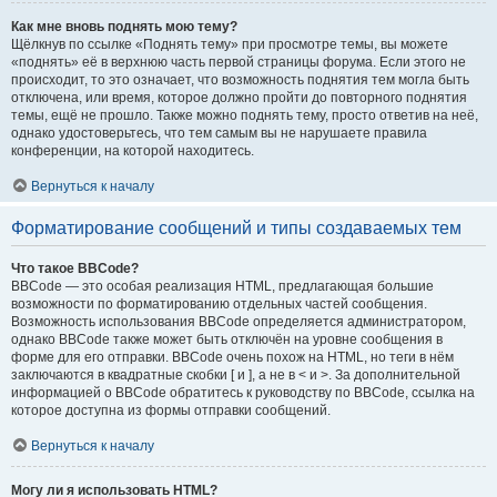
Как мне вновь поднять мою тему?
Щёлкнув по ссылке «Поднять тему» при просмотре темы, вы можете
«поднять» её в верхнюю часть первой страницы форума. Если этого не
происходит, то это означает, что возможность поднятия тем могла быть
отключена, или время, которое должно пройти до повторного поднятия
темы, ещё не прошло. Также можно поднять тему, просто ответив на неё,
однако удостоверьтесь, что тем самым вы не нарушаете правила
конференции, на которой находитесь.
Вернуться к началу
Форматирование сообщений и типы создаваемых тем
Что такое BBCode?
BBCode — это особая реализация HTML, предлагающая большие
возможности по форматированию отдельных частей сообщения.
Возможность использования BBCode определяется администратором,
однако BBCode также может быть отключён на уровне сообщения в
форме для его отправки. BBCode очень похож на HTML, но теги в нём
заключаются в квадратные скобки [ и ], а не в < и >. За дополнительной
информацией о BBCode обратитесь к руководству по BBCode, ссылка на
которое доступна из формы отправки сообщений.
Вернуться к началу
Могу ли я использовать HTML?