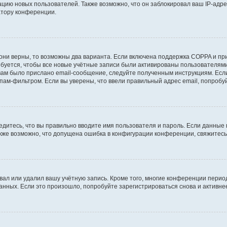
ию новых пользователей. Также возможно, что он заблокировал ваш IP-адре
атору конференции.
они верны, то возможны два варианта. Если включена поддержка COPPA и при 
уется, чтобы все новые учётные записи были активированы пользователями
ам было прислано email-сообщение, следуйте полученным инструкциям. Если
пам-фильтром. Если вы уверены, что ввели правильный адрес email, попробу
едитесь, что вы правильно вводите имя пользователя и пароль. Если данные
Также возможно, что допущена ошибка в конфигурации конференции, свяжитес
вал или удалил вашу учётную запись. Кроме того, многие конференции перио
ных. Если это произошло, попробуйте зарегистрироваться снова и активнее 