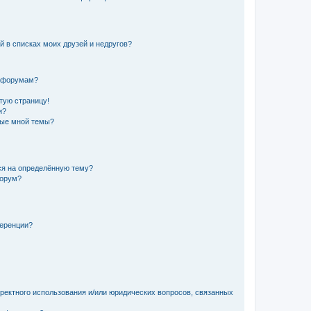
й в списках моих друзей и недругов?
и форумам?
стую страницу!
и?
ные мной темы?
ься на определённую тему?
форум?
ференции?
рректного использования и/или юридических вопросов, связанных