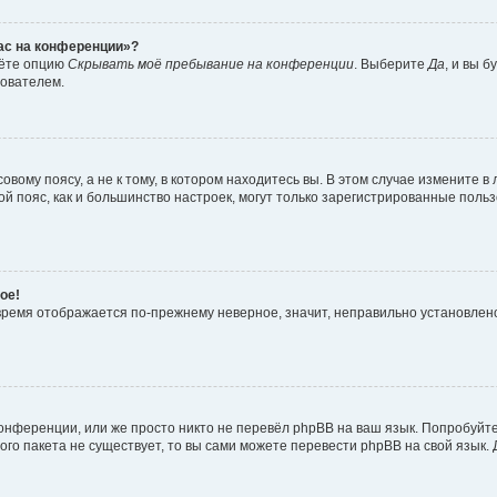
час на конференции»?
дёте опцию
Скрывать моё пребывание на конференции
. Выберите
Да
, и вы 
зователем.
вому поясу, а не к тому, в котором находитесь вы. В этом случае измените в 
овой пояс, как и большинство настроек, могут только зарегистрированные пол
ое!
о время отображается по-прежнему неверное, значит, неправильно установле
онференции, или же просто никто не перевёл phpBB на ваш язык. Попробуйт
вого пакета не существует, то вы сами можете перевести phpBB на свой язы