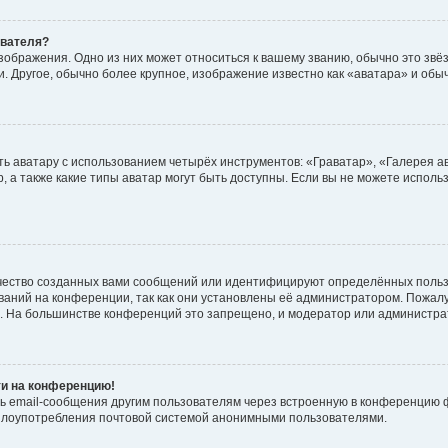
ователя?
зображения. Одно из них может относиться к вашему званию, обычно это звёзд
. Другое, обычно более крупное, изображение известно как «аватара» и обы
ь аватару с использованием четырёх инструментов: «Граватар», «Галерея а
, а также какие типы аватар могут быть доступны. Если вы не можете испол
чество созданных вами сообщений или идентифицируют определённых польз
аний на конференции, так как они установлены её администратором. Пожал
е. На большинстве конференций это запрещено, и модератор или администра
ти на конференцию!
ь email-сообщения другим пользователям через встроенную в конференцию ф
ь злоупотребления почтовой системой анонимными пользователями.