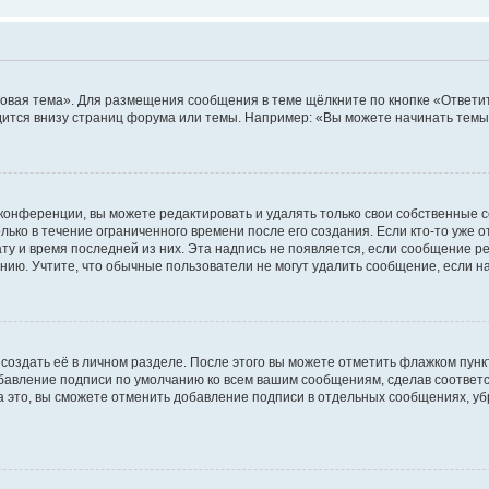
овая тема». Для размещения сообщения в теме щёлкните по кнопке «Ответит
ится внизу страниц форума или темы. Например: «Вы можете начинать темы»
конференции, вы можете редактировать и удалять только свои собственные 
ько в течение ограниченного времени после его создания. Если кто-то уже 
дату и время последней из них. Эта надпись не появляется, если сообщение 
ию. Учтите, что обычные пользователи не могут удалить сообщение, если на 
создать её в личном разделе. После этого вы можете отметить флажком пун
обавление подписи по умолчанию ко всем вашим сообщениям, сделав соотве
а это, вы сможете отменить добавление подписи в отдельных сообщениях, у