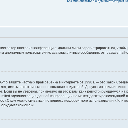
Как мне связаться с администратором 
дминистратор настроил конференцию: должны ли вы зарегистрироваться, чтобы
 анонимным пользователям: аватары, личные сообщения, отправка email-сооб
.
 или Акт о защите частных прав ребёнка в интернете от 1998 г. — это закон Со
т, иметь на это письменное согласие родителей. Допустимо наличие иного
 Если вы не уверены, применимо ли это к вам, как к регистрирующемуся на 
Limited администрация данной конференции не может давать рекомендаций 
ос «С кем можно связаться по вопросу некорректного использования и/или ю
т юридической силы.
.