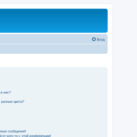
Вход
 в них?
 разные цвета?
чные сообщения!
 от кого-то с этой конференции!