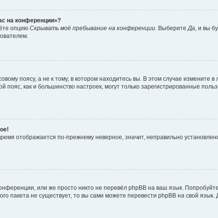
час на конференции»?
дёте опцию
Скрывать моё пребывание на конференции
. Выберите
Да
, и вы 
зователем.
вому поясу, а не к тому, в котором находитесь вы. В этом случае измените в 
овой пояс, как и большинство настроек, могут только зарегистрированные пол
ое!
о время отображается по-прежнему неверное, значит, неправильно установле
онференции, или же просто никто не перевёл phpBB на ваш язык. Попробуйт
вого пакета не существует, то вы сами можете перевести phpBB на свой язы