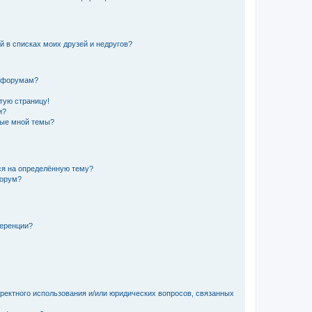
й в списках моих друзей и недругов?
и форумам?
стую страницу!
и?
ные мной темы?
ься на определённую тему?
форум?
ференции?
рректного использования и/или юридических вопросов, связанных