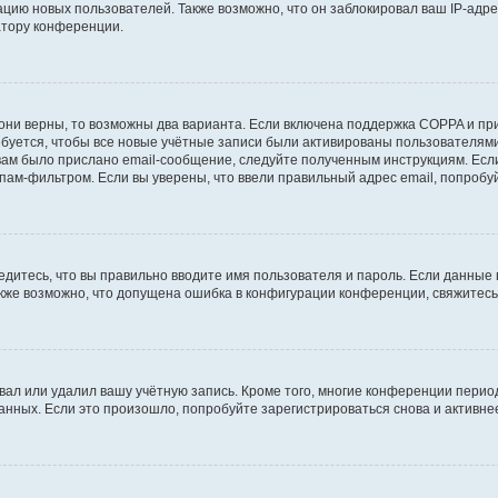
ию новых пользователей. Также возможно, что он заблокировал ваш IP-адре
атору конференции.
они верны, то возможны два варианта. Если включена поддержка COPPA и при 
уется, чтобы все новые учётные записи были активированы пользователями
ам было прислано email-сообщение, следуйте полученным инструкциям. Если
пам-фильтром. Если вы уверены, что ввели правильный адрес email, попробу
едитесь, что вы правильно вводите имя пользователя и пароль. Если данные
Также возможно, что допущена ошибка в конфигурации конференции, свяжитес
вал или удалил вашу учётную запись. Кроме того, многие конференции перио
ных. Если это произошло, попробуйте зарегистрироваться снова и активнее 