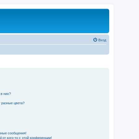
Вход
 в них?
 разные цвета?
чные сообщения!
 от кого-то с этой конференции!