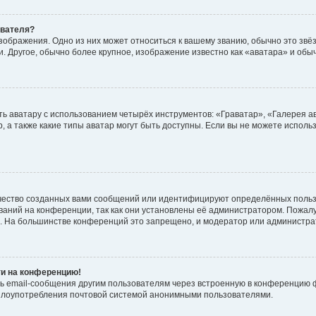
ователя?
зображения. Одно из них может относиться к вашему званию, обычно это звёзд
. Другое, обычно более крупное, изображение известно как «аватара» и обы
ь аватару с использованием четырёх инструментов: «Граватар», «Галерея а
, а также какие типы аватар могут быть доступны. Если вы не можете испол
чество созданных вами сообщений или идентифицируют определённых польз
аний на конференции, так как они установлены её администратором. Пожал
е. На большинстве конференций это запрещено, и модератор или администра
ти на конференцию!
ь email-сообщения другим пользователям через встроенную в конференцию ф
ь злоупотребления почтовой системой анонимными пользователями.