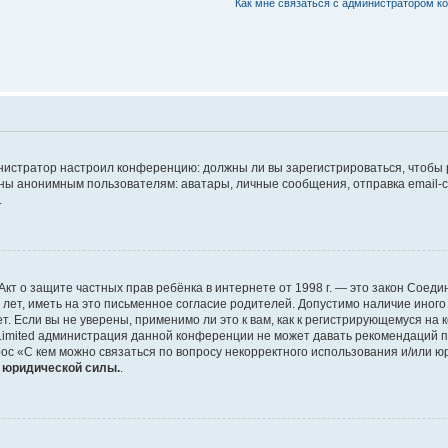
Как мне связаться с администратором 
дминистратор настроил конференцию: должны ли вы зарегистрироваться, чтобы
 анонимным пользователям: аватары, личные сообщения, отправка email-сооб
.
 или Акт о защите частных прав ребёнка в интернете от 1998 г. — это закон Со
т, иметь на это письменное согласие родителей. Допустимо наличие иного
 Если вы не уверены, применимо ли это к вам, как к регистрирующемуся на 
Limited администрация данной конференции не может давать рекомендаций 
ос «С кем можно связаться по вопросу некорректного использования и/или ю
т юридической силы.
.