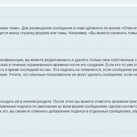
овая тема». Для размещения сообщения в теме щёлкните по кнопке «Ответит
ится внизу страниц форума или темы. Например: «Вы можете начинать темы»
конференции, вы можете редактировать и удалять только свои собственные 
ько в течение ограниченного времени после его создания. Если кто-то уже 
дату и время последней из них. Эта надпись не появляется, если сообщение 
ию. Учтите, что обычные пользователи не могут удалить сообщение, если на 
создать её в личном разделе. После этого вы можете отметить флажком пун
обавление подписи по умолчанию ко всем вашим сообщениям, сделав соотве
а это, вы сможете отменить добавление подписи в отдельных сообщениях, у