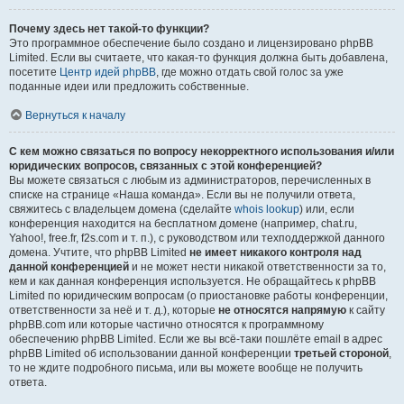
Почему здесь нет такой-то функции?
Это программное обеспечение было создано и лицензировано phpBB
Limited. Если вы считаете, что какая-то функция должна быть добавлена,
посетите
Центр идей phpBB
, где можно отдать свой голос за уже
поданные идеи или предложить собственные.
Вернуться к началу
С кем можно связаться по вопросу некорректного использования и/или
юридических вопросов, связанных с этой конференцией?
Вы можете связаться с любым из администраторов, перечисленных в
списке на странице «Наша команда». Если вы не получили ответа,
свяжитесь с владельцем домена (сделайте
whois lookup
) или, если
конференция находится на бесплатном домене (например, chat.ru,
Yahoo!, free.fr, f2s.com и т. п.), с руководством или техподдержкой данного
домена. Учтите, что phpBB Limited
не имеет никакого контроля над
данной конференцией
и не может нести никакой ответственности за то,
кем и как данная конференция используется. Не обращайтесь к phpBB
Limited по юридическим вопросам (о приостановке работы конференции,
ответственности за неё и т. д.), которые
не относятся напрямую
к сайту
phpBB.com или которые частично относятся к программному
обеспечению phpBB Limited. Если же вы всё-таки пошлёте email в адрес
phpBB Limited об использовании данной конференции
третьей стороной
,
то не ждите подробного письма, или вы можете вообще не получить
ответа.