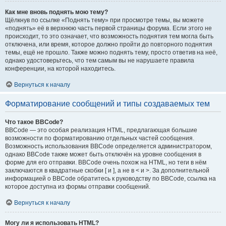
Как мне вновь поднять мою тему?
Щёлкнув по ссылке «Поднять тему» при просмотре темы, вы можете
«поднять» её в верхнюю часть первой страницы форума. Если этого не
происходит, то это означает, что возможность поднятия тем могла быть
отключена, или время, которое должно пройти до повторного поднятия
темы, ещё не прошло. Также можно поднять тему, просто ответив на неё,
однако удостоверьтесь, что тем самым вы не нарушаете правила
конференции, на которой находитесь.
Вернуться к началу
Форматирование сообщений и типы создаваемых тем
Что такое BBCode?
BBCode — это особая реализация HTML, предлагающая большие
возможности по форматированию отдельных частей сообщения.
Возможность использования BBCode определяется администратором,
однако BBCode также может быть отключён на уровне сообщения в
форме для его отправки. BBCode очень похож на HTML, но теги в нём
заключаются в квадратные скобки [ и ], а не в < и >. За дополнительной
информацией о BBCode обратитесь к руководству по BBCode, ссылка на
которое доступна из формы отправки сообщений.
Вернуться к началу
Могу ли я использовать HTML?