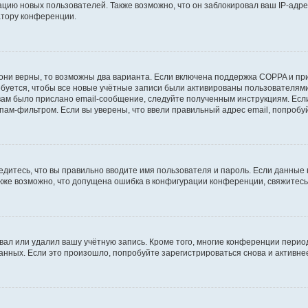
ию новых пользователей. Также возможно, что он заблокировал ваш IP-адре
атору конференции.
они верны, то возможны два варианта. Если включена поддержка COPPA и при 
уется, чтобы все новые учётные записи были активированы пользователями
ам было прислано email-сообщение, следуйте полученным инструкциям. Если
пам-фильтром. Если вы уверены, что ввели правильный адрес email, попробу
едитесь, что вы правильно вводите имя пользователя и пароль. Если данные
Также возможно, что допущена ошибка в конфигурации конференции, свяжитес
вал или удалил вашу учётную запись. Кроме того, многие конференции перио
ных. Если это произошло, попробуйте зарегистрироваться снова и активнее 