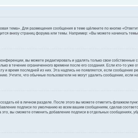
овая тема». Для размещения сообщения в теме щёлкните по кнопке «Ответит
ится внизу страниц форума или темы. Например: «Вы можете начинать темы»
конференции, вы можете редактировать и удалять только свои собственные 
ько в течение ограниченного времени после его создания. Если кто-то уже 
дату и время последней из них. Эта надпись не появляется, если сообщение 
ию. Учтите, что обычные пользователи не могут удалить сообщение, если на 
создать её в личном разделе. После этого вы можете отметить флажком пун
обавление подписи по умолчанию ко всем вашим сообщениям, сделав соотве
а это, вы сможете отменить добавление подписи в отдельных сообщениях, у