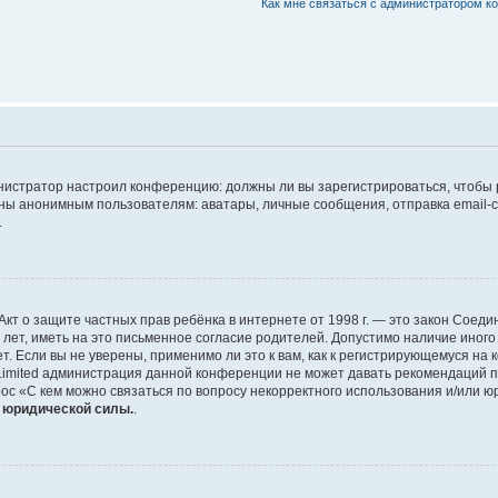
Как мне связаться с администратором 
дминистратор настроил конференцию: должны ли вы зарегистрироваться, чтобы
 анонимным пользователям: аватары, личные сообщения, отправка email-сооб
.
 или Акт о защите частных прав ребёнка в интернете от 1998 г. — это закон Со
т, иметь на это письменное согласие родителей. Допустимо наличие иного
 Если вы не уверены, применимо ли это к вам, как к регистрирующемуся на 
Limited администрация данной конференции не может давать рекомендаций 
ос «С кем можно связаться по вопросу некорректного использования и/или ю
т юридической силы.
.