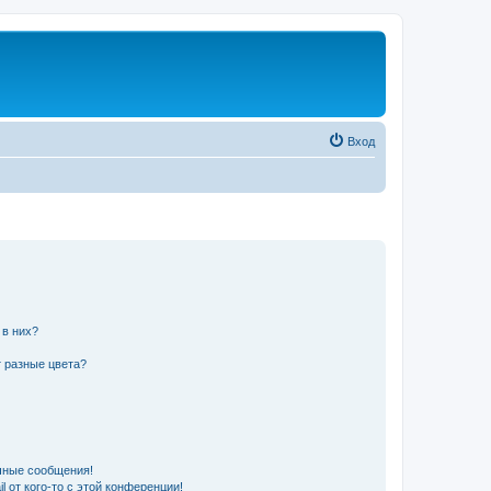
Вход
 в них?
 разные цвета?
чные сообщения!
 от кого-то с этой конференции!