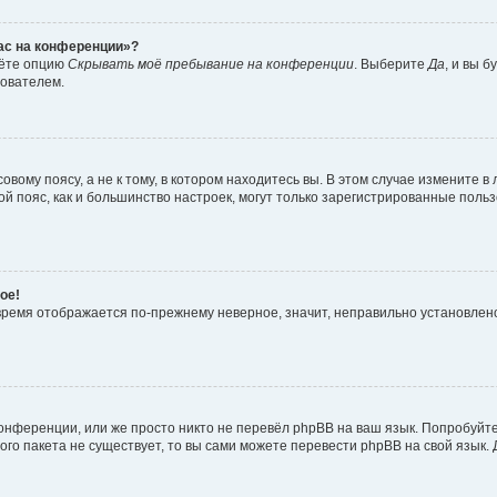
час на конференции»?
дёте опцию
Скрывать моё пребывание на конференции
. Выберите
Да
, и вы 
зователем.
вому поясу, а не к тому, в котором находитесь вы. В этом случае измените в 
овой пояс, как и большинство настроек, могут только зарегистрированные пол
ое!
о время отображается по-прежнему неверное, значит, неправильно установле
онференции, или же просто никто не перевёл phpBB на ваш язык. Попробуйт
вого пакета не существует, то вы сами можете перевести phpBB на свой язы