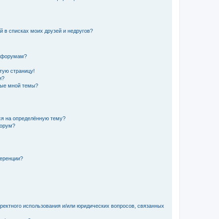
й в списках моих друзей и недругов?
и форумам?
стую страницу!
и?
ные мной темы?
ься на определённую тему?
форум?
ференции?
рректного использования и/или юридических вопросов, связанных