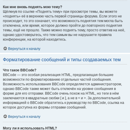
Как мне вновь поднять мою тему?
Щёлкнув по ссылке «Поднять тему» при просмотре темы, вы можете
«поднять» её в верхнюю часть первой страницы форума. Если этого не
происходит, то это означает, что возможность поднятия тем могла быть
отключена, или время, которое должно пройти до повторного поднятия
темы, ещё не прошло. Также можно поднять тему, просто ответив на неё,
однако удостоверьтесь, что тем самым вы не нарушаете правила
конференции, на которой находитесь.
Вернуться к началу
Форматирование сообщений и типы создаваемых тем
Что такое BBCode?
BBCode — это особая реализация HTML, предлагающая большие
возможности по форматированию отдельных частей сообщения.
Возможность использования BBCode определяется администратором,
однако BBCode также может быть отключён на уровне сообщения в
форме для его отправки. BBCode очень похож на HTML, но теги в нём
заключаются в квадратные скобки [ и ], а не в < и >. За дополнительной
информацией о BBCode обратитесь к руководству по BBCode, ссылка на
которое доступна из формы отправки сообщений.
Вернуться к началу
Могу ли я использовать HTML?