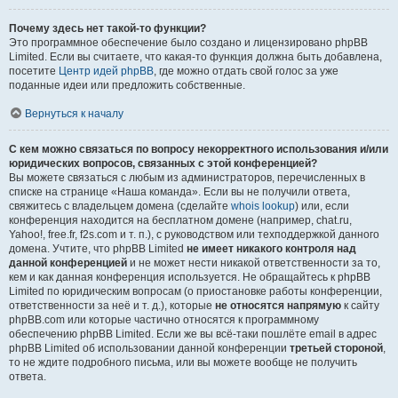
Почему здесь нет такой-то функции?
Это программное обеспечение было создано и лицензировано phpBB
Limited. Если вы считаете, что какая-то функция должна быть добавлена,
посетите
Центр идей phpBB
, где можно отдать свой голос за уже
поданные идеи или предложить собственные.
Вернуться к началу
С кем можно связаться по вопросу некорректного использования и/или
юридических вопросов, связанных с этой конференцией?
Вы можете связаться с любым из администраторов, перечисленных в
списке на странице «Наша команда». Если вы не получили ответа,
свяжитесь с владельцем домена (сделайте
whois lookup
) или, если
конференция находится на бесплатном домене (например, chat.ru,
Yahoo!, free.fr, f2s.com и т. п.), с руководством или техподдержкой данного
домена. Учтите, что phpBB Limited
не имеет никакого контроля над
данной конференцией
и не может нести никакой ответственности за то,
кем и как данная конференция используется. Не обращайтесь к phpBB
Limited по юридическим вопросам (о приостановке работы конференции,
ответственности за неё и т. д.), которые
не относятся напрямую
к сайту
phpBB.com или которые частично относятся к программному
обеспечению phpBB Limited. Если же вы всё-таки пошлёте email в адрес
phpBB Limited об использовании данной конференции
третьей стороной
,
то не ждите подробного письма, или вы можете вообще не получить
ответа.