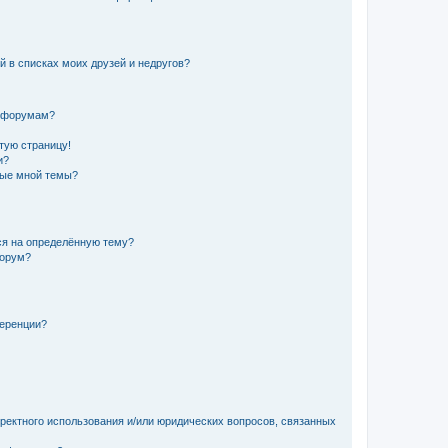
й в списках моих друзей и недругов?
и форумам?
стую страницу!
и?
ные мной темы?
ься на определённую тему?
форум?
ференции?
рректного использования и/или юридических вопросов, связанных