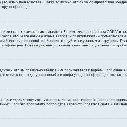
ию новых пользователей. Также возможно, что он заблокировал ваш IP-адре
атору конференции.
они верны, то возможны два варианта. Если включена поддержка COPPA и при 
уется, чтобы все новые учётные записи были активированы пользователями
ам было прислано email-сообщение, следуйте полученным инструкциям. Если
пам-фильтром. Если вы уверены, что ввели правильный адрес email, попробу
едитесь, что вы правильно вводите имя пользователя и пароль. Если данные
Также возможно, что допущена ошибка в конфигурации конференции, свяжитес
вал или удалил вашу учётную запись. Кроме того, многие конференции перио
ных. Если это произошло, попробуйте зарегистрироваться снова и активнее 