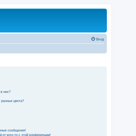
Вход
 в них?
 разные цвета?
чные сообщения!
 от кого-то с этой конференции!