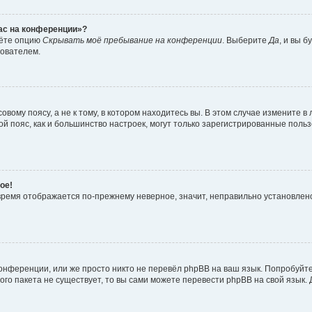
час на конференции»?
дёте опцию
Скрывать моё пребывание на конференции
. Выберите
Да
, и вы 
зователем.
вому поясу, а не к тому, в котором находитесь вы. В этом случае измените в 
овой пояс, как и большинство настроек, могут только зарегистрированные пол
ое!
о время отображается по-прежнему неверное, значит, неправильно установле
онференции, или же просто никто не перевёл phpBB на ваш язык. Попробуйт
вого пакета не существует, то вы сами можете перевести phpBB на свой язы