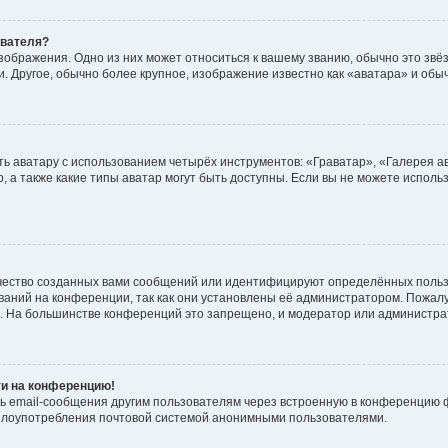
ователя?
зображения. Одно из них может относиться к вашему званию, обычно это звёзд
. Другое, обычно более крупное, изображение известно как «аватара» и обы
ь аватару с использованием четырёх инструментов: «Граватар», «Галерея а
, а также какие типы аватар могут быть доступны. Если вы не можете испол
чество созданных вами сообщений или идентифицируют определённых польз
аний на конференции, так как они установлены её администратором. Пожал
е. На большинстве конференций это запрещено, и модератор или администра
ти на конференцию!
ь email-сообщения другим пользователям через встроенную в конференцию ф
ь злоупотребления почтовой системой анонимными пользователями.