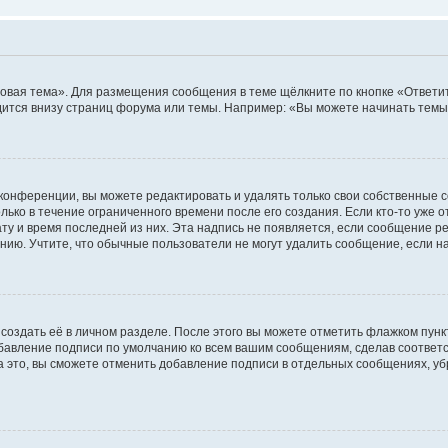
овая тема». Для размещения сообщения в теме щёлкните по кнопке «Ответит
ится внизу страниц форума или темы. Например: «Вы можете начинать темы»
конференции, вы можете редактировать и удалять только свои собственные 
ько в течение ограниченного времени после его создания. Если кто-то уже 
дату и время последней из них. Эта надпись не появляется, если сообщение 
ию. Учтите, что обычные пользователи не могут удалить сообщение, если на 
создать её в личном разделе. После этого вы можете отметить флажком пун
обавление подписи по умолчанию ко всем вашим сообщениям, сделав соотве
а это, вы сможете отменить добавление подписи в отдельных сообщениях, у