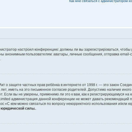
Как мне связаться с администратором 
дминистратор настроил конференцию: должны ли вы зарегистрироваться, чтобы
 анонимным пользователям: аватары, личные сообщения, отправка email-сооб
.
 или Акт о защите частных прав ребёнка в интернете от 1998 г. — это закон Со
т, иметь на это письменное согласие родителей. Допустимо наличие иного
 Если вы не уверены, применимо ли это к вам, как к регистрирующемуся на 
Limited администрация данной конференции не может давать рекомендаций 
ос «С кем можно связаться по вопросу некорректного использования и/или ю
т юридической силы.
.