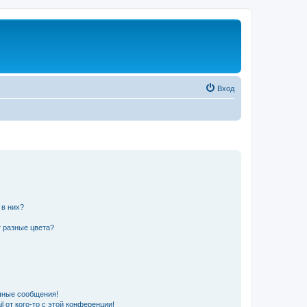
Вход
 в них?
 разные цвета?
чные сообщения!
 от кого-то с этой конференции!