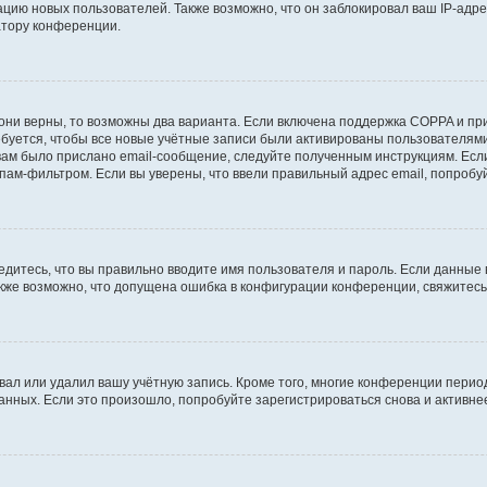
ию новых пользователей. Также возможно, что он заблокировал ваш IP-адре
атору конференции.
они верны, то возможны два варианта. Если включена поддержка COPPA и при 
уется, чтобы все новые учётные записи были активированы пользователями
ам было прислано email-сообщение, следуйте полученным инструкциям. Если
пам-фильтром. Если вы уверены, что ввели правильный адрес email, попробу
едитесь, что вы правильно вводите имя пользователя и пароль. Если данные
Также возможно, что допущена ошибка в конфигурации конференции, свяжитес
вал или удалил вашу учётную запись. Кроме того, многие конференции перио
ных. Если это произошло, попробуйте зарегистрироваться снова и активнее 