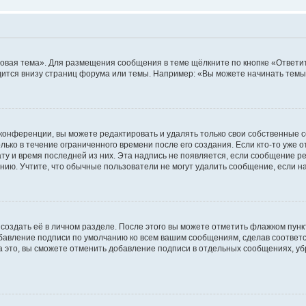
овая тема». Для размещения сообщения в теме щёлкните по кнопке «Ответит
ится внизу страниц форума или темы. Например: «Вы можете начинать темы»
конференции, вы можете редактировать и удалять только свои собственные 
ько в течение ограниченного времени после его создания. Если кто-то уже 
дату и время последней из них. Эта надпись не появляется, если сообщение 
ию. Учтите, что обычные пользователи не могут удалить сообщение, если на 
создать её в личном разделе. После этого вы можете отметить флажком пун
обавление подписи по умолчанию ко всем вашим сообщениям, сделав соотве
а это, вы сможете отменить добавление подписи в отдельных сообщениях, у