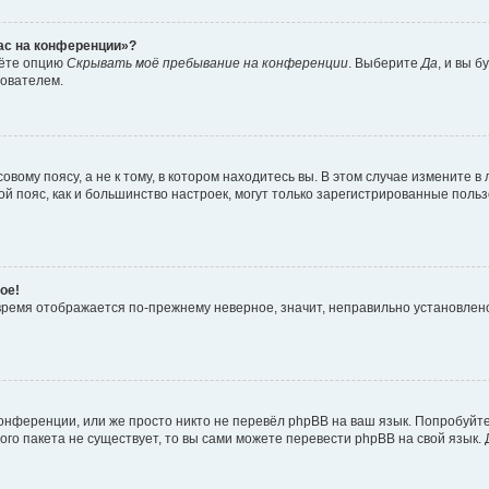
час на конференции»?
дёте опцию
Скрывать моё пребывание на конференции
. Выберите
Да
, и вы 
зователем.
вому поясу, а не к тому, в котором находитесь вы. В этом случае измените в 
овой пояс, как и большинство настроек, могут только зарегистрированные пол
ое!
о время отображается по-прежнему неверное, значит, неправильно установле
онференции, или же просто никто не перевёл phpBB на ваш язык. Попробуйт
вого пакета не существует, то вы сами можете перевести phpBB на свой язы