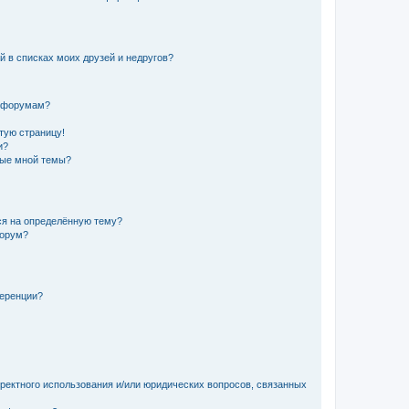
й в списках моих друзей и недругов?
и форумам?
стую страницу!
и?
ные мной темы?
ься на определённую тему?
форум?
ференции?
рректного использования и/или юридических вопросов, связанных