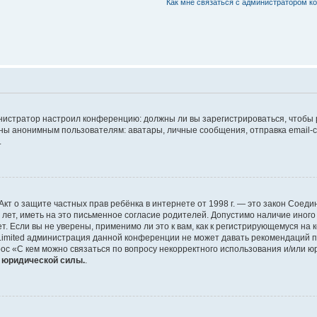
Как мне связаться с администратором 
дминистратор настроил конференцию: должны ли вы зарегистрироваться, чтобы
 анонимным пользователям: аватары, личные сообщения, отправка email-сооб
.
 или Акт о защите частных прав ребёнка в интернете от 1998 г. — это закон Со
т, иметь на это письменное согласие родителей. Допустимо наличие иного
 Если вы не уверены, применимо ли это к вам, как к регистрирующемуся на 
Limited администрация данной конференции не может давать рекомендаций 
ос «С кем можно связаться по вопросу некорректного использования и/или ю
т юридической силы.
.