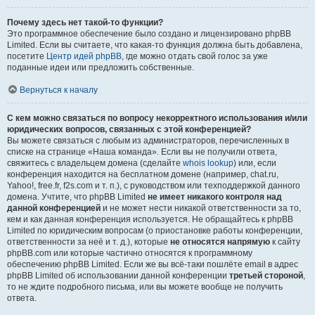
Почему здесь нет такой-то функции?
Это программное обеспечение было создано и лицензировано phpBB
Limited. Если вы считаете, что какая-то функция должна быть добавлена,
посетите
Центр идей phpBB
, где можно отдать свой голос за уже
поданные идеи или предложить собственные.
Вернуться к началу
С кем можно связаться по вопросу некорректного использования и/или
юридических вопросов, связанных с этой конференцией?
Вы можете связаться с любым из администраторов, перечисленных в
списке на странице «Наша команда». Если вы не получили ответа,
свяжитесь с владельцем домена (сделайте
whois lookup
) или, если
конференция находится на бесплатном домене (например, chat.ru,
Yahoo!, free.fr, f2s.com и т. п.), с руководством или техподдержкой данного
домена. Учтите, что phpBB Limited
не имеет никакого контроля над
данной конференцией
и не может нести никакой ответственности за то,
кем и как данная конференция используется. Не обращайтесь к phpBB
Limited по юридическим вопросам (о приостановке работы конференции,
ответственности за неё и т. д.), которые
не относятся напрямую
к сайту
phpBB.com или которые частично относятся к программному
обеспечению phpBB Limited. Если же вы всё-таки пошлёте email в адрес
phpBB Limited об использовании данной конференции
третьей стороной
,
то не ждите подробного письма, или вы можете вообще не получить
ответа.