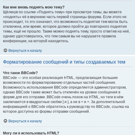
Как мне вновь поднять мою тему?
Щёлкнув по ссылке «Поднять тему» при просмотре темы, вы можете
«поднять» её в верхнюю часть первой страницы форума. Если этого не
происходит, то это означает, что возможность поднятия тем могла быть
отключена, или время, которое должно пройти до повторного поднятия
темы, ещё не прошло. Также можно поднять тему, просто ответив на неё,
однако удостоверьтесь, что тем самым вы не нарушаете правила
конференции, на которой находитесь.
Вернуться к началу
Форматирование сообщений и типы создаваемых тем
Что такое BBCode?
BBCode — это особая реализация HTML, предлагающая большие
возможности по форматированию отдельных частей сообщения.
Возможность использования BBCode определяется администратором,
однако BBCode также может быть отключён на уровне сообщения в
форме для его отправки. BBCode очень похож на HTML, но теги в нём
заключаются в квадратные скобки [ и ], а не в < и >. За дополнительной
информацией о BBCode обратитесь к руководству по BBCode, ссылка на
которое доступна из формы отправки сообщений.
Вернуться к началу
Могу ли я использовать HTML?