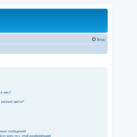
Вход
 в них?
 разные цвета?
чные сообщения!
 от кого-то с этой конференции!