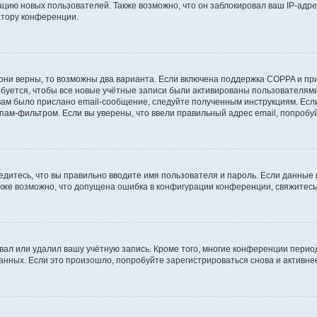
ию новых пользователей. Также возможно, что он заблокировал ваш IP-адре
атору конференции.
они верны, то возможны два варианта. Если включена поддержка COPPA и при 
уется, чтобы все новые учётные записи были активированы пользователями
ам было прислано email-сообщение, следуйте полученным инструкциям. Если
пам-фильтром. Если вы уверены, что ввели правильный адрес email, попробу
едитесь, что вы правильно вводите имя пользователя и пароль. Если данные
Также возможно, что допущена ошибка в конфигурации конференции, свяжитес
вал или удалил вашу учётную запись. Кроме того, многие конференции перио
ных. Если это произошло, попробуйте зарегистрироваться снова и активнее 