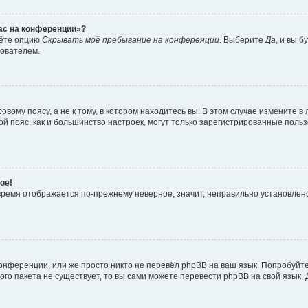
час на конференции»?
дёте опцию
Скрывать моё пребывание на конференции
. Выберите
Да
, и вы 
зователем.
вому поясу, а не к тому, в котором находитесь вы. В этом случае измените в 
овой пояс, как и большинство настроек, могут только зарегистрированные пол
ое!
о время отображается по-прежнему неверное, значит, неправильно установле
онференции, или же просто никто не перевёл phpBB на ваш язык. Попробуйт
вого пакета не существует, то вы сами можете перевести phpBB на свой язы