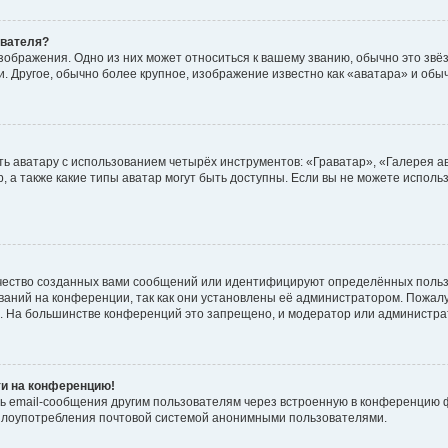
ователя?
зображения. Одно из них может относиться к вашему званию, обычно это звёзд
. Другое, обычно более крупное, изображение известно как «аватара» и обы
ь аватару с использованием четырёх инструментов: «Граватар», «Галерея а
, а также какие типы аватар могут быть доступны. Если вы не можете испол
чество созданных вами сообщений или идентифицируют определённых польз
аний на конференции, так как они установлены её администратором. Пожал
е. На большинстве конференций это запрещено, и модератор или администра
ти на конференцию!
ь email-сообщения другим пользователям через встроенную в конференцию ф
ь злоупотребления почтовой системой анонимными пользователями.