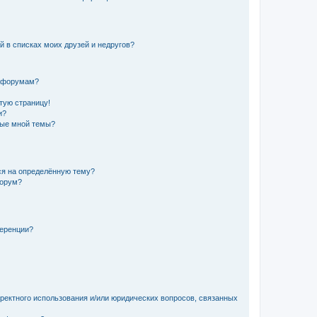
й в списках моих друзей и недругов?
и форумам?
стую страницу!
и?
ные мной темы?
ься на определённую тему?
форум?
ференции?
рректного использования и/или юридических вопросов, связанных