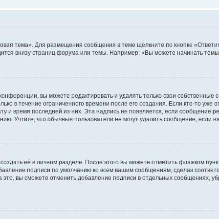
овая тема». Для размещения сообщения в теме щёлкните по кнопке «Ответит
ится внизу страниц форума или темы. Например: «Вы можете начинать темы»
конференции, вы можете редактировать и удалять только свои собственные 
ько в течение ограниченного времени после его создания. Если кто-то уже 
дату и время последней из них. Эта надпись не появляется, если сообщение 
ию. Учтите, что обычные пользователи не могут удалить сообщение, если на 
создать её в личном разделе. После этого вы можете отметить флажком пун
обавление подписи по умолчанию ко всем вашим сообщениям, сделав соотве
а это, вы сможете отменить добавление подписи в отдельных сообщениях, у