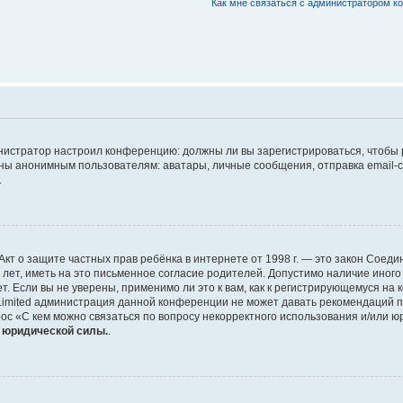
Как мне связаться с администратором 
дминистратор настроил конференцию: должны ли вы зарегистрироваться, чтобы
 анонимным пользователям: аватары, личные сообщения, отправка email-сооб
.
 или Акт о защите частных прав ребёнка в интернете от 1998 г. — это закон Со
т, иметь на это письменное согласие родителей. Допустимо наличие иного
 Если вы не уверены, применимо ли это к вам, как к регистрирующемуся на 
Limited администрация данной конференции не может давать рекомендаций 
ос «С кем можно связаться по вопросу некорректного использования и/или ю
т юридической силы.
.