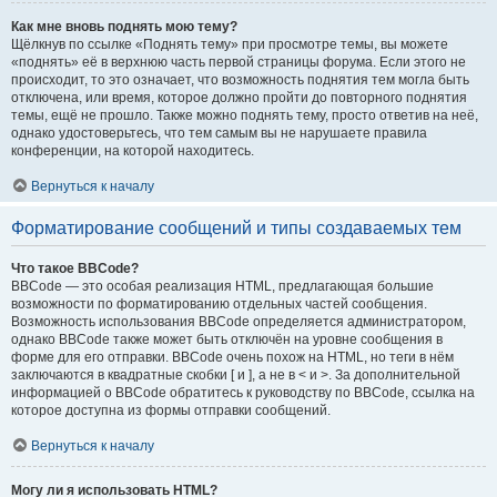
Как мне вновь поднять мою тему?
Щёлкнув по ссылке «Поднять тему» при просмотре темы, вы можете
«поднять» её в верхнюю часть первой страницы форума. Если этого не
происходит, то это означает, что возможность поднятия тем могла быть
отключена, или время, которое должно пройти до повторного поднятия
темы, ещё не прошло. Также можно поднять тему, просто ответив на неё,
однако удостоверьтесь, что тем самым вы не нарушаете правила
конференции, на которой находитесь.
Вернуться к началу
Форматирование сообщений и типы создаваемых тем
Что такое BBCode?
BBCode — это особая реализация HTML, предлагающая большие
возможности по форматированию отдельных частей сообщения.
Возможность использования BBCode определяется администратором,
однако BBCode также может быть отключён на уровне сообщения в
форме для его отправки. BBCode очень похож на HTML, но теги в нём
заключаются в квадратные скобки [ и ], а не в < и >. За дополнительной
информацией о BBCode обратитесь к руководству по BBCode, ссылка на
которое доступна из формы отправки сообщений.
Вернуться к началу
Могу ли я использовать HTML?