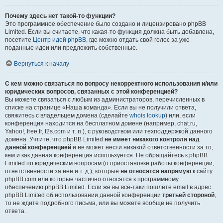
Почему здесь нет такой-то функции?
Это программное обеспечение было создано и лицензировано phpBB
Limited. Если вы считаете, что какая-то функция должна быть добавлена,
посетите
Центр идей phpBB
, где можно отдать свой голос за уже
поданные идеи или предложить собственные.
Вернуться к началу
С кем можно связаться по вопросу некорректного использования и/или
юридических вопросов, связанных с этой конференцией?
Вы можете связаться с любым из администраторов, перечисленных в
списке на странице «Наша команда». Если вы не получили ответа,
свяжитесь с владельцем домена (сделайте
whois lookup
) или, если
конференция находится на бесплатном домене (например, chat.ru,
Yahoo!, free.fr, f2s.com и т. п.), с руководством или техподдержкой данного
домена. Учтите, что phpBB Limited
не имеет никакого контроля над
данной конференцией
и не может нести никакой ответственности за то,
кем и как данная конференция используется. Не обращайтесь к phpBB
Limited по юридическим вопросам (о приостановке работы конференции,
ответственности за неё и т. д.), которые
не относятся напрямую
к сайту
phpBB.com или которые частично относятся к программному
обеспечению phpBB Limited. Если же вы всё-таки пошлёте email в адрес
phpBB Limited об использовании данной конференции
третьей стороной
,
то не ждите подробного письма, или вы можете вообще не получить
ответа.