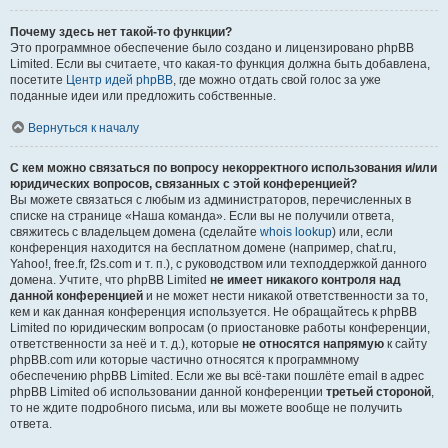
Почему здесь нет такой-то функции?
Это программное обеспечение было создано и лицензировано phpBB
Limited. Если вы считаете, что какая-то функция должна быть добавлена,
посетите
Центр идей phpBB
, где можно отдать свой голос за уже
поданные идеи или предложить собственные.
Вернуться к началу
С кем можно связаться по вопросу некорректного использования и/или
юридических вопросов, связанных с этой конференцией?
Вы можете связаться с любым из администраторов, перечисленных в
списке на странице «Наша команда». Если вы не получили ответа,
свяжитесь с владельцем домена (сделайте
whois lookup
) или, если
конференция находится на бесплатном домене (например, chat.ru,
Yahoo!, free.fr, f2s.com и т. п.), с руководством или техподдержкой данного
домена. Учтите, что phpBB Limited
не имеет никакого контроля над
данной конференцией
и не может нести никакой ответственности за то,
кем и как данная конференция используется. Не обращайтесь к phpBB
Limited по юридическим вопросам (о приостановке работы конференции,
ответственности за неё и т. д.), которые
не относятся напрямую
к сайту
phpBB.com или которые частично относятся к программному
обеспечению phpBB Limited. Если же вы всё-таки пошлёте email в адрес
phpBB Limited об использовании данной конференции
третьей стороной
,
то не ждите подробного письма, или вы можете вообще не получить
ответа.