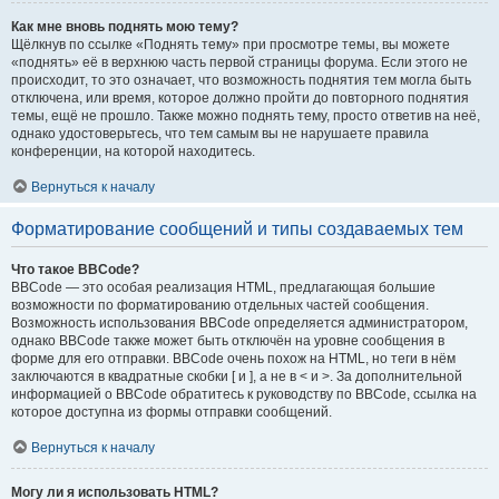
Как мне вновь поднять мою тему?
Щёлкнув по ссылке «Поднять тему» при просмотре темы, вы можете
«поднять» её в верхнюю часть первой страницы форума. Если этого не
происходит, то это означает, что возможность поднятия тем могла быть
отключена, или время, которое должно пройти до повторного поднятия
темы, ещё не прошло. Также можно поднять тему, просто ответив на неё,
однако удостоверьтесь, что тем самым вы не нарушаете правила
конференции, на которой находитесь.
Вернуться к началу
Форматирование сообщений и типы создаваемых тем
Что такое BBCode?
BBCode — это особая реализация HTML, предлагающая большие
возможности по форматированию отдельных частей сообщения.
Возможность использования BBCode определяется администратором,
однако BBCode также может быть отключён на уровне сообщения в
форме для его отправки. BBCode очень похож на HTML, но теги в нём
заключаются в квадратные скобки [ и ], а не в < и >. За дополнительной
информацией о BBCode обратитесь к руководству по BBCode, ссылка на
которое доступна из формы отправки сообщений.
Вернуться к началу
Могу ли я использовать HTML?