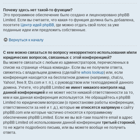
Почему здесь нет такой-то функции?
Это программное обеспечение было создано и лицензировано phpBB
Limited. Если вы считаете, что какая-то функция должна быть добавлена,
посетите
Центр идей phpBB
, где можно отдать свой голос за уже
поданные идеи или предложить собственные.
Вернуться к началу
С кем можно связаться по вопросу некорректного использования и/или
юридических вопросов, связанных с этой конференцией?
Вы можете связаться с любым из администраторов, перечисленных в
списке на странице «Наша команда». Если вы не получили ответа,
свяжитесь с владельцем домена (сделайте
whois lookup
) или, если
конференция находится на бесплатном домене (например, chat.ru,
Yahoo!, free.fr, f2s.com и т. п.), с руководством или техподдержкой данного
домена. Учтите, что phpBB Limited
не имеет никакого контроля над
данной конференцией
и не может нести никакой ответственности за то,
кем и как данная конференция используется. Не обращайтесь к phpBB
Limited по юридическим вопросам (о приостановке работы конференции,
ответственности за неё и т. д.), которые
не относятся напрямую
к сайту
phpBB.com или которые частично относятся к программному
обеспечению phpBB Limited. Если же вы всё-таки пошлёте email в адрес
phpBB Limited об использовании данной конференции
третьей стороной
,
то не ждите подробного письма, или вы можете вообще не получить
ответа.