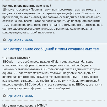
Как мне вновь поднять мою тему?
Щёлкнув по ссылке «Поднять тему» при просмотре темы, вы можете
«поднять» её в верхнюю часть первой страницы форума. Если этого не
происходит, то это означает, что возможность поднятия тем могла быть
отключена, или время, которое должно пройти до повторного поднятия
темы, ещё не прошло. Также можно поднять тему, просто ответив на неё,
однако удостоверьтесь, что тем самым вы не нарушаете правила
конференции, на которой находитесь.
Вернуться к началу
Форматирование сообщений и типы создаваемых тем
Что такое BBCode?
BBCode — это особая реализация HTML, предлагающая большие
возможности по форматированию отдельных частей сообщения.
Возможность использования BBCode определяется администратором,
однако BBCode также может быть отключён на уровне сообщения в
форме для его отправки. BBCode очень похож на HTML, но теги в нём
заключаются в квадратные скобки [ и ], а не в < и >. За дополнительной
информацией о BBCode обратитесь к руководству по BBCode, ссылка на
которое доступна из формы отправки сообщений.
Вернуться к началу
Могу ли я использовать HTML?