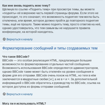
Как мне вновь поднять мою тему?
Щёлкнув по ссылке «Поднять тему» при просмотре темы, вы можете
«поднять» её в верхнюю часть первой страницы форума. Если этого не
происходит, то это означает, что возможность поднятия тем могла быть
отключена, или время, которое должно пройти до повторного поднятия
темы, ещё не прошло. Также можно поднять тему, просто ответив на неё,
однако удостоверьтесь, что тем самым вы не нарушаете правила
конференции, на которой находитесь.
Вернуться к началу
Форматирование сообщений и типы создаваемых тем
Что такое BBCode?
BBCode — это особая реализация HTML, предлагающая большие
возможности по форматированию отдельных частей сообщения.
Возможность использования BBCode определяется администратором,
однако BBCode также может быть отключён на уровне сообщения в
форме для его отправки. BBCode очень похож на HTML, но теги в нём
заключаются в квадратные скобки [ и ], а не в < и >. За дополнительной
информацией о BBCode обратитесь к руководству по BBCode, ссылка на
которое доступна из формы отправки сообщений.
Вернуться к началу
Могу ли я использовать HTML?