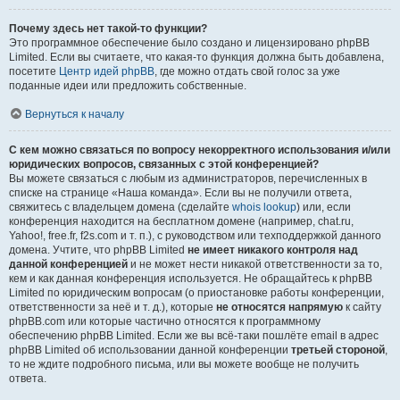
Почему здесь нет такой-то функции?
Это программное обеспечение было создано и лицензировано phpBB
Limited. Если вы считаете, что какая-то функция должна быть добавлена,
посетите
Центр идей phpBB
, где можно отдать свой голос за уже
поданные идеи или предложить собственные.
Вернуться к началу
С кем можно связаться по вопросу некорректного использования и/или
юридических вопросов, связанных с этой конференцией?
Вы можете связаться с любым из администраторов, перечисленных в
списке на странице «Наша команда». Если вы не получили ответа,
свяжитесь с владельцем домена (сделайте
whois lookup
) или, если
конференция находится на бесплатном домене (например, chat.ru,
Yahoo!, free.fr, f2s.com и т. п.), с руководством или техподдержкой данного
домена. Учтите, что phpBB Limited
не имеет никакого контроля над
данной конференцией
и не может нести никакой ответственности за то,
кем и как данная конференция используется. Не обращайтесь к phpBB
Limited по юридическим вопросам (о приостановке работы конференции,
ответственности за неё и т. д.), которые
не относятся напрямую
к сайту
phpBB.com или которые частично относятся к программному
обеспечению phpBB Limited. Если же вы всё-таки пошлёте email в адрес
phpBB Limited об использовании данной конференции
третьей стороной
,
то не ждите подробного письма, или вы можете вообще не получить
ответа.