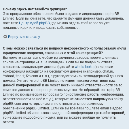
Почему здесь нет такой-то функции?
Это программное обеспечение было создано и лицензировано phpBB
Limited. Если вы считаете, что какая-то функция должна быть добавлена,
посетите
Центр идей phpBB
, где можно отдать свой голос за уже
поданные идеи или предложить собственные.
Вернуться к началу
С кем можно связаться по вопросу некорректного использования и/или
юридических вопросов, связанных с этой конференцией?
Вы можете связаться с любым из администраторов, перечисленных в
списке на странице «Наша команда». Если вы не получили ответа,
свяжитесь с владельцем домена (сделайте
whois lookup
) или, если
конференция находится на бесплатном домене (например, chat.ru,
Yahoo!, free.fr, f2s.com и т. п.), с руководством или техподдержкой данного
домена. Учтите, что phpBB Limited
не имеет никакого контроля над
данной конференцией
и не может нести никакой ответственности за то,
кем и как данная конференция используется. Не обращайтесь к phpBB
Limited по юридическим вопросам (о приостановке работы конференции,
ответственности за неё и т. д.), которые
не относятся напрямую
к сайту
phpBB.com или которые частично относятся к программному
обеспечению phpBB Limited. Если же вы всё-таки пошлёте email в адрес
phpBB Limited об использовании данной конференции
третьей стороной
,
то не ждите подробного письма, или вы можете вообще не получить
ответа.