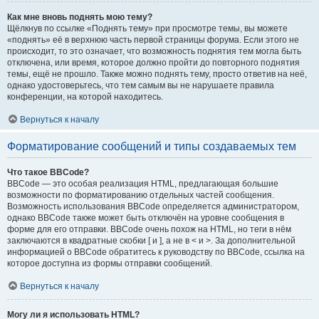
Как мне вновь поднять мою тему?
Щёлкнув по ссылке «Поднять тему» при просмотре темы, вы можете
«поднять» её в верхнюю часть первой страницы форума. Если этого не
происходит, то это означает, что возможность поднятия тем могла быть
отключена, или время, которое должно пройти до повторного поднятия
темы, ещё не прошло. Также можно поднять тему, просто ответив на неё,
однако удостоверьтесь, что тем самым вы не нарушаете правила
конференции, на которой находитесь.
Вернуться к началу
Форматирование сообщений и типы создаваемых тем
Что такое BBCode?
BBCode — это особая реализация HTML, предлагающая большие
возможности по форматированию отдельных частей сообщения.
Возможность использования BBCode определяется администратором,
однако BBCode также может быть отключён на уровне сообщения в
форме для его отправки. BBCode очень похож на HTML, но теги в нём
заключаются в квадратные скобки [ и ], а не в < и >. За дополнительной
информацией о BBCode обратитесь к руководству по BBCode, ссылка на
которое доступна из формы отправки сообщений.
Вернуться к началу
Могу ли я использовать HTML?