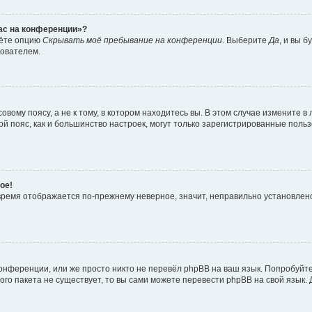
час на конференции»?
дёте опцию
Скрывать моё пребывание на конференции
. Выберите
Да
, и вы 
зователем.
вому поясу, а не к тому, в котором находитесь вы. В этом случае измените в 
овой пояс, как и большинство настроек, могут только зарегистрированные пол
ое!
о время отображается по-прежнему неверное, значит, неправильно установле
онференции, или же просто никто не перевёл phpBB на ваш язык. Попробуйт
вого пакета не существует, то вы сами можете перевести phpBB на свой язы