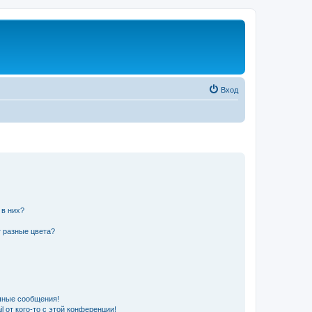
Вход
 в них?
 разные цвета?
чные сообщения!
 от кого-то с этой конференции!