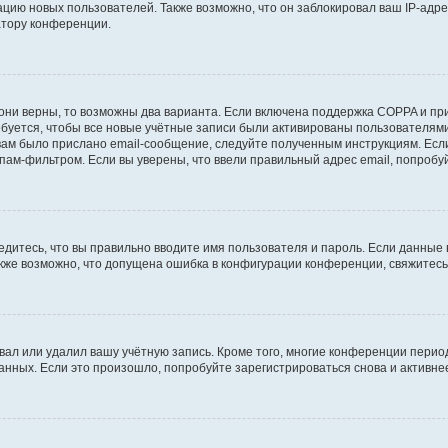
ию новых пользователей. Также возможно, что он заблокировал ваш IP-адре
атору конференции.
они верны, то возможны два варианта. Если включена поддержка COPPA и при 
уется, чтобы все новые учётные записи были активированы пользователями
ам было прислано email-сообщение, следуйте полученным инструкциям. Если
пам-фильтром. Если вы уверены, что ввели правильный адрес email, попробу
едитесь, что вы правильно вводите имя пользователя и пароль. Если данные
Также возможно, что допущена ошибка в конфигурации конференции, свяжитес
вал или удалил вашу учётную запись. Кроме того, многие конференции перио
ных. Если это произошло, попробуйте зарегистрироваться снова и активнее 