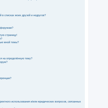
й в списках моих друзей и недругов?
и форумам?
стую страницу!
и?
ные мной темы?
ься на определённую тему?
форум?
ференции?
рректного использования и/или юридических вопросов, связанных