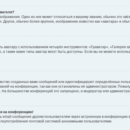
ователя?
зображения. Одно из них может относиться к вашему званию, обычно это звёзд
. Другое, обычно более крупное, изображение известно как «аватара» и обы
ь аватару с использованием четырёх инструментов: «Граватар», «Галерея а
, а также какие типы аватар могут быть доступны. Если вы не можете испол
чество созданных вами сообщений или идентифицируют определённых польз
аний на конференции, так как они установлены её администратором. Пожал
е. На большинстве конференций это запрещено, и модератор или администра
ти на конференцию!
ь email-сообщения другим пользователям через встроенную в конференцию ф
ь злоупотребления почтовой системой анонимными пользователями.