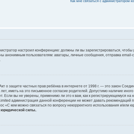
Как мне связаться с администратором 
дминистратор настроил конференцию: должны ли вы зарегистрироваться, чтобы
 анонимным пользователям: аватары, личные сообщения, отправка email-сооб
.
 или Акт о защите частных прав ребёнка в интернете от 1998 г. — это закон Со
т, иметь на это письменное согласие родителей. Допустимо наличие иного
 Если вы не уверены, применимо ли это к вам, как к регистрирующемуся на 
Limited администрация данной конференции не может давать рекомендаций 
ос «С кем можно связаться по вопросу некорректного использования и/или ю
т юридической силы.
.