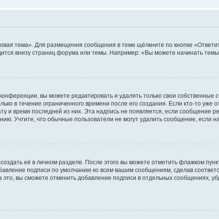
овая тема». Для размещения сообщения в теме щёлкните по кнопке «Ответит
ится внизу страниц форума или темы. Например: «Вы можете начинать темы»
конференции, вы можете редактировать и удалять только свои собственные 
ько в течение ограниченного времени после его создания. Если кто-то уже 
дату и время последней из них. Эта надпись не появляется, если сообщение 
ию. Учтите, что обычные пользователи не могут удалить сообщение, если на 
создать её в личном разделе. После этого вы можете отметить флажком пун
обавление подписи по умолчанию ко всем вашим сообщениям, сделав соотве
а это, вы сможете отменить добавление подписи в отдельных сообщениях, у