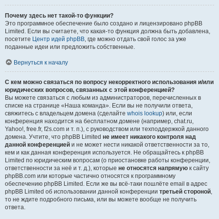
Почему здесь нет такой-то функции?
Это программное обеспечение было создано и лицензировано phpBB
Limited. Если вы считаете, что какая-то функция должна быть добавлена,
посетите
Центр идей phpBB
, где можно отдать свой голос за уже
поданные идеи или предложить собственные.
Вернуться к началу
С кем можно связаться по вопросу некорректного использования и/или
юридических вопросов, связанных с этой конференцией?
Вы можете связаться с любым из администраторов, перечисленных в
списке на странице «Наша команда». Если вы не получили ответа,
свяжитесь с владельцем домена (сделайте
whois lookup
) или, если
конференция находится на бесплатном домене (например, chat.ru,
Yahoo!, free.fr, f2s.com и т. п.), с руководством или техподдержкой данного
домена. Учтите, что phpBB Limited
не имеет никакого контроля над
данной конференцией
и не может нести никакой ответственности за то,
кем и как данная конференция используется. Не обращайтесь к phpBB
Limited по юридическим вопросам (о приостановке работы конференции,
ответственности за неё и т. д.), которые
не относятся напрямую
к сайту
phpBB.com или которые частично относятся к программному
обеспечению phpBB Limited. Если же вы всё-таки пошлёте email в адрес
phpBB Limited об использовании данной конференции
третьей стороной
,
то не ждите подробного письма, или вы можете вообще не получить
ответа.