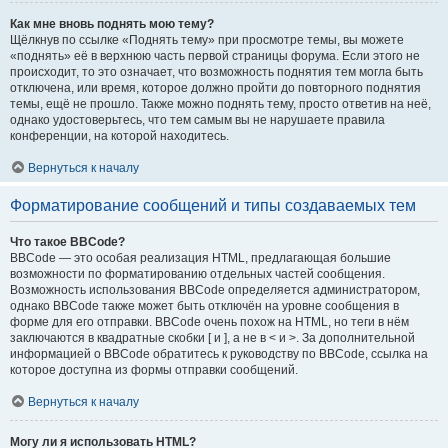
Как мне вновь поднять мою тему?
Щёлкнув по ссылке «Поднять тему» при просмотре темы, вы можете
«поднять» её в верхнюю часть первой страницы форума. Если этого не
происходит, то это означает, что возможность поднятия тем могла быть
отключена, или время, которое должно пройти до повторного поднятия
темы, ещё не прошло. Также можно поднять тему, просто ответив на неё,
однако удостоверьтесь, что тем самым вы не нарушаете правила
конференции, на которой находитесь.
Вернуться к началу
Форматирование сообщений и типы создаваемых тем
Что такое BBCode?
BBCode — это особая реализация HTML, предлагающая большие
возможности по форматированию отдельных частей сообщения.
Возможность использования BBCode определяется администратором,
однако BBCode также может быть отключён на уровне сообщения в
форме для его отправки. BBCode очень похож на HTML, но теги в нём
заключаются в квадратные скобки [ и ], а не в < и >. За дополнительной
информацией о BBCode обратитесь к руководству по BBCode, ссылка на
которое доступна из формы отправки сообщений.
Вернуться к началу
Могу ли я использовать HTML?