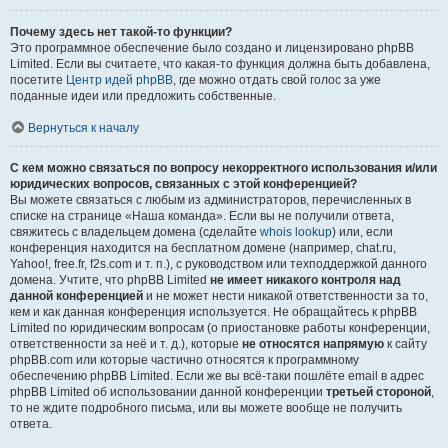
Почему здесь нет такой-то функции?
Это программное обеспечение было создано и лицензировано phpBB
Limited. Если вы считаете, что какая-то функция должна быть добавлена,
посетите
Центр идей phpBB
, где можно отдать свой голос за уже
поданные идеи или предложить собственные.
Вернуться к началу
С кем можно связаться по вопросу некорректного использования и/или
юридических вопросов, связанных с этой конференцией?
Вы можете связаться с любым из администраторов, перечисленных в
списке на странице «Наша команда». Если вы не получили ответа,
свяжитесь с владельцем домена (сделайте
whois lookup
) или, если
конференция находится на бесплатном домене (например, chat.ru,
Yahoo!, free.fr, f2s.com и т. п.), с руководством или техподдержкой данного
домена. Учтите, что phpBB Limited
не имеет никакого контроля над
данной конференцией
и не может нести никакой ответственности за то,
кем и как данная конференция используется. Не обращайтесь к phpBB
Limited по юридическим вопросам (о приостановке работы конференции,
ответственности за неё и т. д.), которые
не относятся напрямую
к сайту
phpBB.com или которые частично относятся к программному
обеспечению phpBB Limited. Если же вы всё-таки пошлёте email в адрес
phpBB Limited об использовании данной конференции
третьей стороной
,
то не ждите подробного письма, или вы можете вообще не получить
ответа.