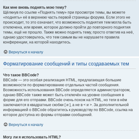
Как мне вновь поднять мою тему?
Щёлкнув по ссылке «Поднять тему» при просмотре темы, вы можете
«поднять» её в верхнюю часть первой страницы форума. Если этого не
происходит, то это означает, что возможность поднятия тем могла быть
отключена, или время, которое должно пройти до повторного поднятия
темы, ещё не прошло. Также можно поднять тему, просто ответив на неё,
однако удостоверьтесь, что тем самым вы не нарушаете правила
конференции, на которой находитесь.
Вернуться к началу
Форматирование сообщений и типы создаваемых тем
Что такое BBCode?
BBCode — это особая реализация HTML, предлагающая большие
возможности по форматированию отдельных частей сообщения.
Возможность использования BBCode определяется администратором,
однако BBCode также может быть отключён на уровне сообщения в
форме для его отправки. BBCode очень похож на HTML, но теги в нём
заключаются в квадратные скобки [ и ], а не в < и >. За дополнительной
информацией о BBCode обратитесь к руководству по BBCode, ссылка на
которое доступна из формы отправки сообщений.
Вернуться к началу
Могу ли я использовать HTML?