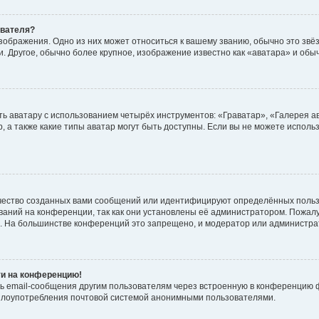
ователя?
зображения. Одно из них может относиться к вашему званию, обычно это звёзд
. Другое, обычно более крупное, изображение известно как «аватара» и обы
ь аватару с использованием четырёх инструментов: «Граватар», «Галерея а
, а также какие типы аватар могут быть доступны. Если вы не можете испол
чество созданных вами сообщений или идентифицируют определённых польз
аний на конференции, так как они установлены её администратором. Пожал
е. На большинстве конференций это запрещено, и модератор или администра
ти на конференцию!
ь email-сообщения другим пользователям через встроенную в конференцию ф
ь злоупотребления почтовой системой анонимными пользователями.