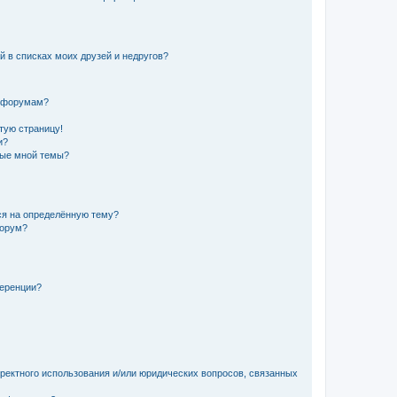
й в списках моих друзей и недругов?
и форумам?
стую страницу!
и?
ные мной темы?
ься на определённую тему?
форум?
ференции?
рректного использования и/или юридических вопросов, связанных