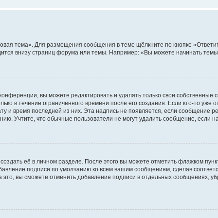
овая тема». Для размещения сообщения в теме щёлкните по кнопке «Ответит
ится внизу страниц форума или темы. Например: «Вы можете начинать темы»
конференции, вы можете редактировать и удалять только свои собственные 
ько в течение ограниченного времени после его создания. Если кто-то уже 
дату и время последней из них. Эта надпись не появляется, если сообщение 
ию. Учтите, что обычные пользователи не могут удалить сообщение, если на 
создать её в личном разделе. После этого вы можете отметить флажком пун
обавление подписи по умолчанию ко всем вашим сообщениям, сделав соотве
а это, вы сможете отменить добавление подписи в отдельных сообщениях, у