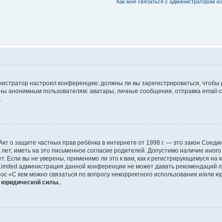
Как мне связаться с администратором 
дминистратор настроил конференцию: должны ли вы зарегистрироваться, чтобы
 анонимным пользователям: аватары, личные сообщения, отправка email-сооб
.
 или Акт о защите частных прав ребёнка в интернете от 1998 г. — это закон Со
т, иметь на это письменное согласие родителей. Допустимо наличие иного
 Если вы не уверены, применимо ли это к вам, как к регистрирующемуся на 
Limited администрация данной конференции не может давать рекомендаций 
ос «С кем можно связаться по вопросу некорректного использования и/или ю
т юридической силы.
.