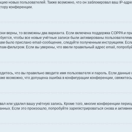
ию новых пользователей. Также возможно, что он заблокировал ваш IP-адре
атору конференции.
они верны, то возможны два варианта. Если включена поддержка COPPA и при 
уется, чтобы все новые учётные записи были активированы пользователями
ам было прислано email-сообщение, следуйте полученным инструкциям. Если
пам-фильтром. Если вы уверены, что ввели правильный адрес email, попробу
едитесь, что вы правильно вводите имя пользователя и пароль. Если данные
Также возможно, что допущена ошибка в конфигурации конференции, свяжитес
вал или удалил вашу учётную запись. Кроме того, многие конференции перио
ных. Если это произошло, попробуйте зарегистрироваться снова и активнее 