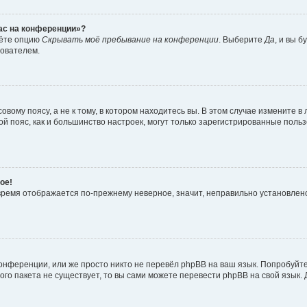
час на конференции»?
дёте опцию
Скрывать моё пребывание на конференции
. Выберите
Да
, и вы 
зователем.
вому поясу, а не к тому, в котором находитесь вы. В этом случае измените в 
овой пояс, как и большинство настроек, могут только зарегистрированные пол
ое!
о время отображается по-прежнему неверное, значит, неправильно установле
онференции, или же просто никто не перевёл phpBB на ваш язык. Попробуйт
вого пакета не существует, то вы сами можете перевести phpBB на свой язы