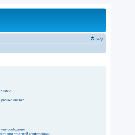
Вход
 в них?
 разные цвета?
чные сообщения!
 от кого-то с этой конференции!