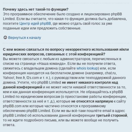
Почему здесь нет такой-то функции?
Это программное обеспечение было создано и лицензировано phpBB
Limited. Если вы считаете, что какая-то функция должна быть добавлена,
посетите
Центр идей phpBB
, где можно отдать свой голос за уже
поданные идеи или предложить собственные.
Вернуться к началу
С кем можно связаться по вопросу некорректного использования и/или
юридических вопросов, связанных с этой конференцией?
Вы можете связаться с любым из администраторов, перечисленных в
списке на странице «Наша команда». Если вы не получили ответа,
свяжитесь с владельцем домена (сделайте
whois lookup
) или, если
конференция находится на бесплатном домене (например, chat.ru,
Yahoo!, free.fr, f2s.com и т. п.), с руководством или техподдержкой данного
домена. Учтите, что phpBB Limited
не имеет никакого контроля над
данной конференцией
и не может нести никакой ответственности за то,
кем и как данная конференция используется. Не обращайтесь к phpBB
Limited по юридическим вопросам (о приостановке работы конференции,
ответственности за неё и т. д.), которые
не относятся напрямую
к сайту
phpBB.com или которые частично относятся к программному
обеспечению phpBB Limited. Если же вы всё-таки пошлёте email в адрес
phpBB Limited об использовании данной конференции
третьей стороной
,
то не ждите подробного письма, или вы можете вообще не получить
ответа.