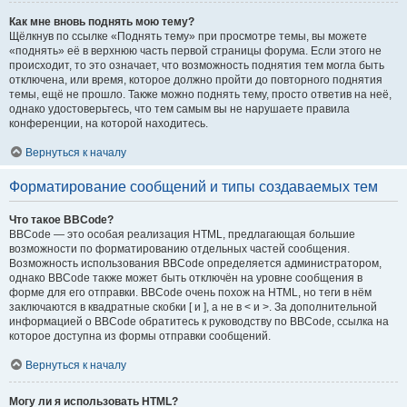
Как мне вновь поднять мою тему?
Щёлкнув по ссылке «Поднять тему» при просмотре темы, вы можете
«поднять» её в верхнюю часть первой страницы форума. Если этого не
происходит, то это означает, что возможность поднятия тем могла быть
отключена, или время, которое должно пройти до повторного поднятия
темы, ещё не прошло. Также можно поднять тему, просто ответив на неё,
однако удостоверьтесь, что тем самым вы не нарушаете правила
конференции, на которой находитесь.
Вернуться к началу
Форматирование сообщений и типы создаваемых тем
Что такое BBCode?
BBCode — это особая реализация HTML, предлагающая большие
возможности по форматированию отдельных частей сообщения.
Возможность использования BBCode определяется администратором,
однако BBCode также может быть отключён на уровне сообщения в
форме для его отправки. BBCode очень похож на HTML, но теги в нём
заключаются в квадратные скобки [ и ], а не в < и >. За дополнительной
информацией о BBCode обратитесь к руководству по BBCode, ссылка на
которое доступна из формы отправки сообщений.
Вернуться к началу
Могу ли я использовать HTML?