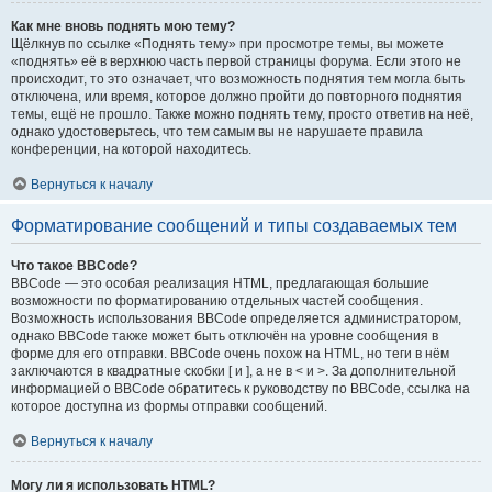
Как мне вновь поднять мою тему?
Щёлкнув по ссылке «Поднять тему» при просмотре темы, вы можете
«поднять» её в верхнюю часть первой страницы форума. Если этого не
происходит, то это означает, что возможность поднятия тем могла быть
отключена, или время, которое должно пройти до повторного поднятия
темы, ещё не прошло. Также можно поднять тему, просто ответив на неё,
однако удостоверьтесь, что тем самым вы не нарушаете правила
конференции, на которой находитесь.
Вернуться к началу
Форматирование сообщений и типы создаваемых тем
Что такое BBCode?
BBCode — это особая реализация HTML, предлагающая большие
возможности по форматированию отдельных частей сообщения.
Возможность использования BBCode определяется администратором,
однако BBCode также может быть отключён на уровне сообщения в
форме для его отправки. BBCode очень похож на HTML, но теги в нём
заключаются в квадратные скобки [ и ], а не в < и >. За дополнительной
информацией о BBCode обратитесь к руководству по BBCode, ссылка на
которое доступна из формы отправки сообщений.
Вернуться к началу
Могу ли я использовать HTML?