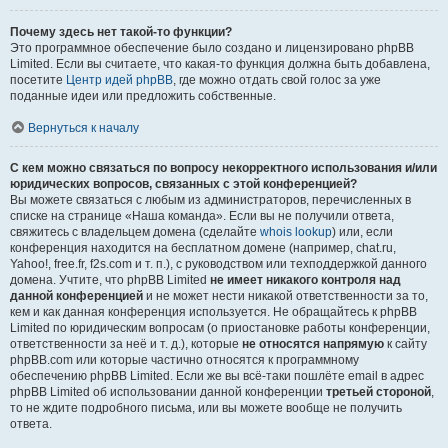
Почему здесь нет такой-то функции?
Это программное обеспечение было создано и лицензировано phpBB
Limited. Если вы считаете, что какая-то функция должна быть добавлена,
посетите
Центр идей phpBB
, где можно отдать свой голос за уже
поданные идеи или предложить собственные.
Вернуться к началу
С кем можно связаться по вопросу некорректного использования и/или
юридических вопросов, связанных с этой конференцией?
Вы можете связаться с любым из администраторов, перечисленных в
списке на странице «Наша команда». Если вы не получили ответа,
свяжитесь с владельцем домена (сделайте
whois lookup
) или, если
конференция находится на бесплатном домене (например, chat.ru,
Yahoo!, free.fr, f2s.com и т. п.), с руководством или техподдержкой данного
домена. Учтите, что phpBB Limited
не имеет никакого контроля над
данной конференцией
и не может нести никакой ответственности за то,
кем и как данная конференция используется. Не обращайтесь к phpBB
Limited по юридическим вопросам (о приостановке работы конференции,
ответственности за неё и т. д.), которые
не относятся напрямую
к сайту
phpBB.com или которые частично относятся к программному
обеспечению phpBB Limited. Если же вы всё-таки пошлёте email в адрес
phpBB Limited об использовании данной конференции
третьей стороной
,
то не ждите подробного письма, или вы можете вообще не получить
ответа.