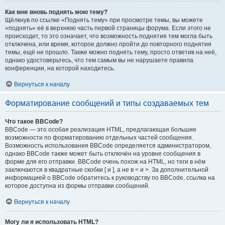
Как мне вновь поднять мою тему?
Щёлкнув по ссылке «Поднять тему» при просмотре темы, вы можете
«поднять» её в верхнюю часть первой страницы форума. Если этого не
происходит, то это означает, что возможность поднятия тем могла быть
отключена, или время, которое должно пройти до повторного поднятия
темы, ещё не прошло. Также можно поднять тему, просто ответив на неё,
однако удостоверьтесь, что тем самым вы не нарушаете правила
конференции, на которой находитесь.
Вернуться к началу
Форматирование сообщений и типы создаваемых тем
Что такое BBCode?
BBCode — это особая реализация HTML, предлагающая большие
возможности по форматированию отдельных частей сообщения.
Возможность использования BBCode определяется администратором,
однако BBCode также может быть отключён на уровне сообщения в
форме для его отправки. BBCode очень похож на HTML, но теги в нём
заключаются в квадратные скобки [ и ], а не в < и >. За дополнительной
информацией о BBCode обратитесь к руководству по BBCode, ссылка на
которое доступна из формы отправки сообщений.
Вернуться к началу
Могу ли я использовать HTML?