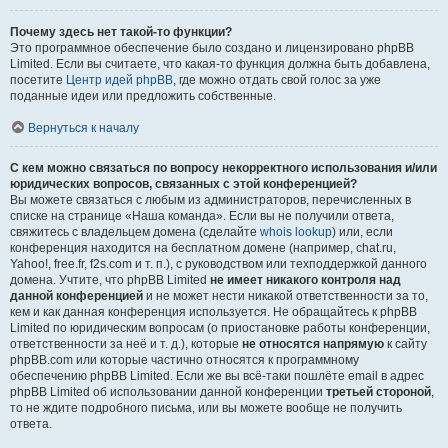
Почему здесь нет такой-то функции?
Это программное обеспечение было создано и лицензировано phpBB
Limited. Если вы считаете, что какая-то функция должна быть добавлена,
посетите
Центр идей phpBB
, где можно отдать свой голос за уже
поданные идеи или предложить собственные.
Вернуться к началу
С кем можно связаться по вопросу некорректного использования и/или
юридических вопросов, связанных с этой конференцией?
Вы можете связаться с любым из администраторов, перечисленных в
списке на странице «Наша команда». Если вы не получили ответа,
свяжитесь с владельцем домена (сделайте
whois lookup
) или, если
конференция находится на бесплатном домене (например, chat.ru,
Yahoo!, free.fr, f2s.com и т. п.), с руководством или техподдержкой данного
домена. Учтите, что phpBB Limited
не имеет никакого контроля над
данной конференцией
и не может нести никакой ответственности за то,
кем и как данная конференция используется. Не обращайтесь к phpBB
Limited по юридическим вопросам (о приостановке работы конференции,
ответственности за неё и т. д.), которые
не относятся напрямую
к сайту
phpBB.com или которые частично относятся к программному
обеспечению phpBB Limited. Если же вы всё-таки пошлёте email в адрес
phpBB Limited об использовании данной конференции
третьей стороной
,
то не ждите подробного письма, или вы можете вообще не получить
ответа.