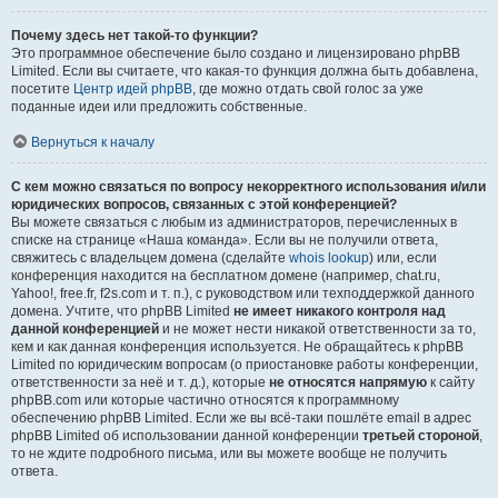
Почему здесь нет такой-то функции?
Это программное обеспечение было создано и лицензировано phpBB
Limited. Если вы считаете, что какая-то функция должна быть добавлена,
посетите
Центр идей phpBB
, где можно отдать свой голос за уже
поданные идеи или предложить собственные.
Вернуться к началу
С кем можно связаться по вопросу некорректного использования и/или
юридических вопросов, связанных с этой конференцией?
Вы можете связаться с любым из администраторов, перечисленных в
списке на странице «Наша команда». Если вы не получили ответа,
свяжитесь с владельцем домена (сделайте
whois lookup
) или, если
конференция находится на бесплатном домене (например, chat.ru,
Yahoo!, free.fr, f2s.com и т. п.), с руководством или техподдержкой данного
домена. Учтите, что phpBB Limited
не имеет никакого контроля над
данной конференцией
и не может нести никакой ответственности за то,
кем и как данная конференция используется. Не обращайтесь к phpBB
Limited по юридическим вопросам (о приостановке работы конференции,
ответственности за неё и т. д.), которые
не относятся напрямую
к сайту
phpBB.com или которые частично относятся к программному
обеспечению phpBB Limited. Если же вы всё-таки пошлёте email в адрес
phpBB Limited об использовании данной конференции
третьей стороной
,
то не ждите подробного письма, или вы можете вообще не получить
ответа.