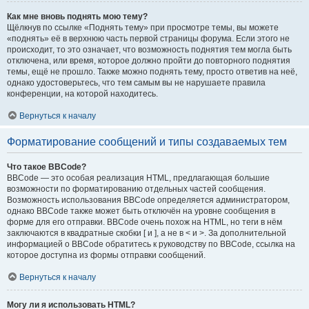
Как мне вновь поднять мою тему?
Щёлкнув по ссылке «Поднять тему» при просмотре темы, вы можете
«поднять» её в верхнюю часть первой страницы форума. Если этого не
происходит, то это означает, что возможность поднятия тем могла быть
отключена, или время, которое должно пройти до повторного поднятия
темы, ещё не прошло. Также можно поднять тему, просто ответив на неё,
однако удостоверьтесь, что тем самым вы не нарушаете правила
конференции, на которой находитесь.
Вернуться к началу
Форматирование сообщений и типы создаваемых тем
Что такое BBCode?
BBCode — это особая реализация HTML, предлагающая большие
возможности по форматированию отдельных частей сообщения.
Возможность использования BBCode определяется администратором,
однако BBCode также может быть отключён на уровне сообщения в
форме для его отправки. BBCode очень похож на HTML, но теги в нём
заключаются в квадратные скобки [ и ], а не в < и >. За дополнительной
информацией о BBCode обратитесь к руководству по BBCode, ссылка на
которое доступна из формы отправки сообщений.
Вернуться к началу
Могу ли я использовать HTML?