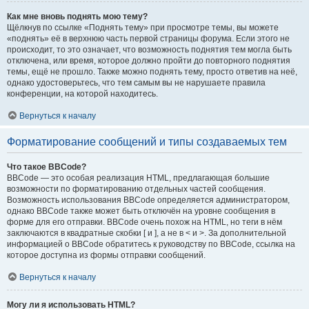
Как мне вновь поднять мою тему?
Щёлкнув по ссылке «Поднять тему» при просмотре темы, вы можете
«поднять» её в верхнюю часть первой страницы форума. Если этого не
происходит, то это означает, что возможность поднятия тем могла быть
отключена, или время, которое должно пройти до повторного поднятия
темы, ещё не прошло. Также можно поднять тему, просто ответив на неё,
однако удостоверьтесь, что тем самым вы не нарушаете правила
конференции, на которой находитесь.
Вернуться к началу
Форматирование сообщений и типы создаваемых тем
Что такое BBCode?
BBCode — это особая реализация HTML, предлагающая большие
возможности по форматированию отдельных частей сообщения.
Возможность использования BBCode определяется администратором,
однако BBCode также может быть отключён на уровне сообщения в
форме для его отправки. BBCode очень похож на HTML, но теги в нём
заключаются в квадратные скобки [ и ], а не в < и >. За дополнительной
информацией о BBCode обратитесь к руководству по BBCode, ссылка на
которое доступна из формы отправки сообщений.
Вернуться к началу
Могу ли я использовать HTML?