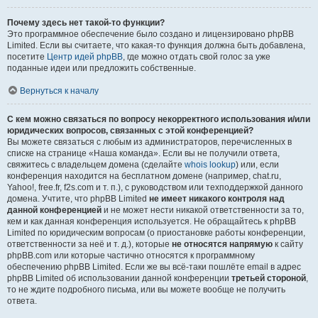
Почему здесь нет такой-то функции?
Это программное обеспечение было создано и лицензировано phpBB
Limited. Если вы считаете, что какая-то функция должна быть добавлена,
посетите
Центр идей phpBB
, где можно отдать свой голос за уже
поданные идеи или предложить собственные.
Вернуться к началу
С кем можно связаться по вопросу некорректного использования и/или
юридических вопросов, связанных с этой конференцией?
Вы можете связаться с любым из администраторов, перечисленных в
списке на странице «Наша команда». Если вы не получили ответа,
свяжитесь с владельцем домена (сделайте
whois lookup
) или, если
конференция находится на бесплатном домене (например, chat.ru,
Yahoo!, free.fr, f2s.com и т. п.), с руководством или техподдержкой данного
домена. Учтите, что phpBB Limited
не имеет никакого контроля над
данной конференцией
и не может нести никакой ответственности за то,
кем и как данная конференция используется. Не обращайтесь к phpBB
Limited по юридическим вопросам (о приостановке работы конференции,
ответственности за неё и т. д.), которые
не относятся напрямую
к сайту
phpBB.com или которые частично относятся к программному
обеспечению phpBB Limited. Если же вы всё-таки пошлёте email в адрес
phpBB Limited об использовании данной конференции
третьей стороной
,
то не ждите подробного письма, или вы можете вообще не получить
ответа.