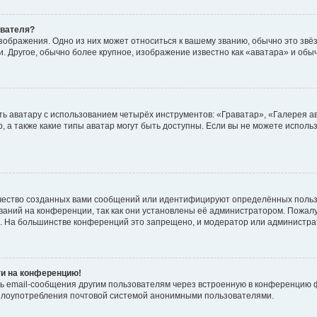
ователя?
зображения. Одно из них может относиться к вашему званию, обычно это звёзд
. Другое, обычно более крупное, изображение известно как «аватара» и обы
ь аватару с использованием четырёх инструментов: «Граватар», «Галерея а
, а также какие типы аватар могут быть доступны. Если вы не можете испол
чество созданных вами сообщений или идентифицируют определённых польз
аний на конференции, так как они установлены её администратором. Пожал
е. На большинстве конференций это запрещено, и модератор или администра
ти на конференцию!
ь email-сообщения другим пользователям через встроенную в конференцию ф
ь злоупотребления почтовой системой анонимными пользователями.