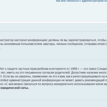
Как мне связаться с администратором 
дминистратор настроил конференцию: должны ли вы зарегистрироваться, чтобы
 анонимным пользователям: аватары, личные сообщения, отправка email-сооб
.
 или Акт о защите частных прав ребёнка в интернете от 1998 г. — это закон Со
т, иметь на это письменное согласие родителей. Допустимо наличие иного
 Если вы не уверены, применимо ли это к вам, как к регистрирующемуся на 
Limited администрация данной конференции не может давать рекомендаций 
ос «С кем можно связаться по вопросу некорректного использования и/или ю
т юридической силы.
.