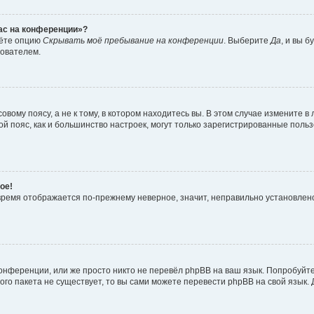
час на конференции»?
дёте опцию
Скрывать моё пребывание на конференции
. Выберите
Да
, и вы 
зователем.
вому поясу, а не к тому, в котором находитесь вы. В этом случае измените в 
овой пояс, как и большинство настроек, могут только зарегистрированные пол
ое!
о время отображается по-прежнему неверное, значит, неправильно установле
онференции, или же просто никто не перевёл phpBB на ваш язык. Попробуйт
вого пакета не существует, то вы сами можете перевести phpBB на свой язы