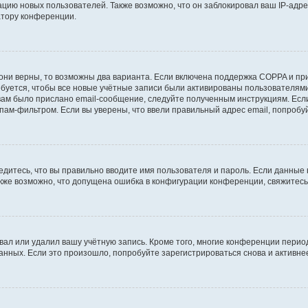
ию новых пользователей. Также возможно, что он заблокировал ваш IP-адре
атору конференции.
они верны, то возможны два варианта. Если включена поддержка COPPA и при 
уется, чтобы все новые учётные записи были активированы пользователями
ам было прислано email-сообщение, следуйте полученным инструкциям. Если
пам-фильтром. Если вы уверены, что ввели правильный адрес email, попробу
едитесь, что вы правильно вводите имя пользователя и пароль. Если данные
Также возможно, что допущена ошибка в конфигурации конференции, свяжитес
вал или удалил вашу учётную запись. Кроме того, многие конференции перио
ных. Если это произошло, попробуйте зарегистрироваться снова и активнее 