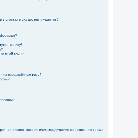
й в списках моих друзей и недругов?
и форумам?
стую страницу!
и?
ные мной темы?
ься на определённую тему?
форум?
ференции?
рректного использования и/или юридических вопросов, связанных