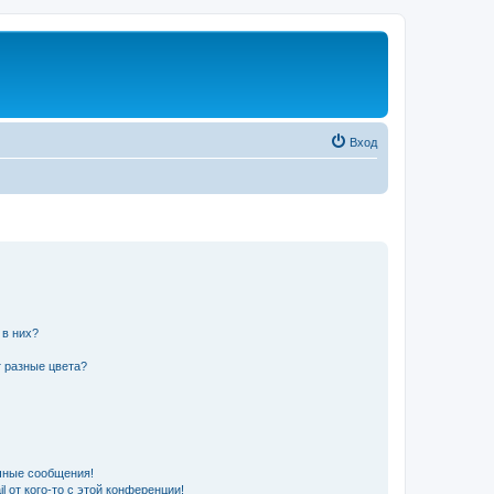
Вход
 в них?
 разные цвета?
чные сообщения!
 от кого-то с этой конференции!