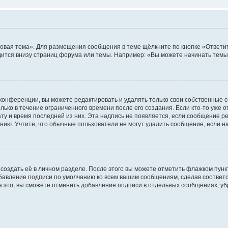
овая тема». Для размещения сообщения в теме щёлкните по кнопке «Ответит
ится внизу страниц форума или темы. Например: «Вы можете начинать темы»
конференции, вы можете редактировать и удалять только свои собственные 
ько в течение ограниченного времени после его создания. Если кто-то уже 
дату и время последней из них. Эта надпись не появляется, если сообщение 
ию. Учтите, что обычные пользователи не могут удалить сообщение, если на 
создать её в личном разделе. После этого вы можете отметить флажком пун
обавление подписи по умолчанию ко всем вашим сообщениям, сделав соотве
а это, вы сможете отменить добавление подписи в отдельных сообщениях, у