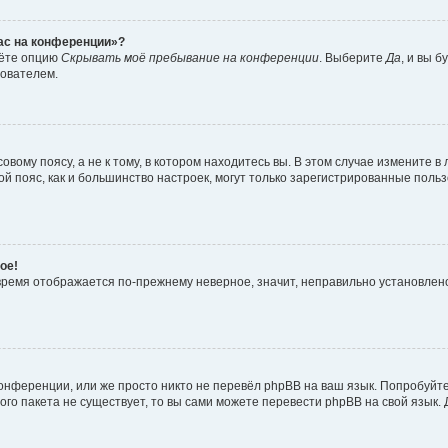
час на конференции»?
дёте опцию
Скрывать моё пребывание на конференции
. Выберите
Да
, и вы 
зователем.
вому поясу, а не к тому, в котором находитесь вы. В этом случае измените в 
овой пояс, как и большинство настроек, могут только зарегистрированные пол
ое!
о время отображается по-прежнему неверное, значит, неправильно установле
онференции, или же просто никто не перевёл phpBB на ваш язык. Попробуйт
вого пакета не существует, то вы сами можете перевести phpBB на свой язы