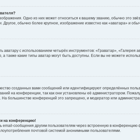
ователя?
зображения. Одно из них может относиться к вашему званию, обычно это звёзд
. Другое, обычно более крупное, изображение известно как «аватара» и обы
ь аватару с использованием четырёх инструментов: «Граватар», «Галерея а
, а также какие типы аватар могут быть доступны. Если вы не можете испол
чество созданных вами сообщений или идентифицируют определённых польз
аний на конференции, так как они установлены её администратором. Пожал
е. На большинстве конференций это запрещено, и модератор или администра
ти на конференцию!
ь email-сообщения другим пользователям через встроенную в конференцию ф
ь злоупотребления почтовой системой анонимными пользователями.