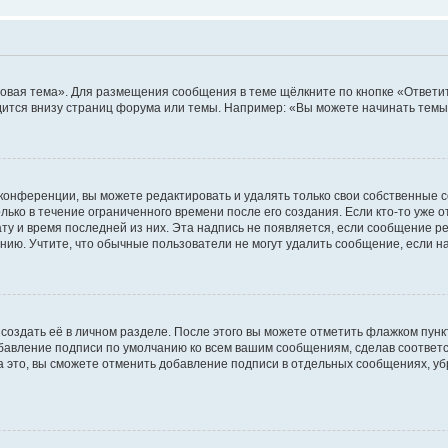
овая тема». Для размещения сообщения в теме щёлкните по кнопке «Ответит
ится внизу страниц форума или темы. Например: «Вы можете начинать темы»
конференции, вы можете редактировать и удалять только свои собственные 
ько в течение ограниченного времени после его создания. Если кто-то уже 
дату и время последней из них. Эта надпись не появляется, если сообщение 
ию. Учтите, что обычные пользователи не могут удалить сообщение, если на 
создать её в личном разделе. После этого вы можете отметить флажком пун
обавление подписи по умолчанию ко всем вашим сообщениям, сделав соотве
а это, вы сможете отменить добавление подписи в отдельных сообщениях, у