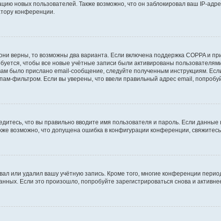
ию новых пользователей. Также возможно, что он заблокировал ваш IP-адре
атору конференции.
они верны, то возможны два варианта. Если включена поддержка COPPA и при 
уется, чтобы все новые учётные записи были активированы пользователями
ам было прислано email-сообщение, следуйте полученным инструкциям. Если
пам-фильтром. Если вы уверены, что ввели правильный адрес email, попробу
едитесь, что вы правильно вводите имя пользователя и пароль. Если данные
Также возможно, что допущена ошибка в конфигурации конференции, свяжитес
вал или удалил вашу учётную запись. Кроме того, многие конференции перио
ных. Если это произошло, попробуйте зарегистрироваться снова и активнее 