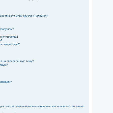
й в списках моих друзей и недругов?
и форумам?
стую страницу!
и?
ные мной темы?
ься на определённую тему?
форум?
ференции?
рректного использования и/или юридических вопросов, связанных