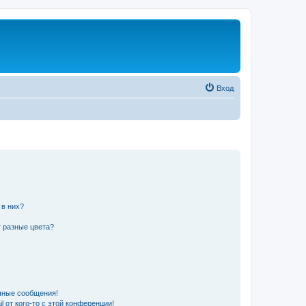
Вход
 в них?
 разные цвета?
чные сообщения!
 от кого-то с этой конференции!