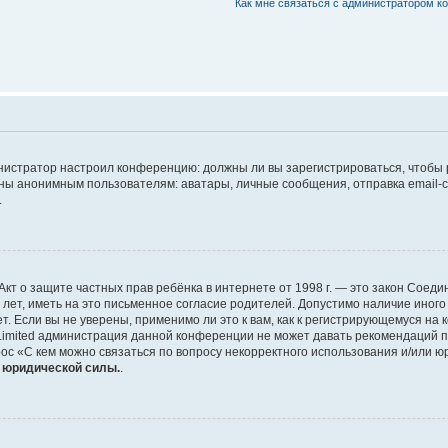
Как мне связаться с администратором 
дминистратор настроил конференцию: должны ли вы зарегистрироваться, чтобы
 анонимным пользователям: аватары, личные сообщения, отправка email-сооб
.
 или Акт о защите частных прав ребёнка в интернете от 1998 г. — это закон Со
т, иметь на это письменное согласие родителей. Допустимо наличие иного
 Если вы не уверены, применимо ли это к вам, как к регистрирующемуся на 
Limited администрация данной конференции не может давать рекомендаций 
ос «С кем можно связаться по вопросу некорректного использования и/или ю
т юридической силы.
.