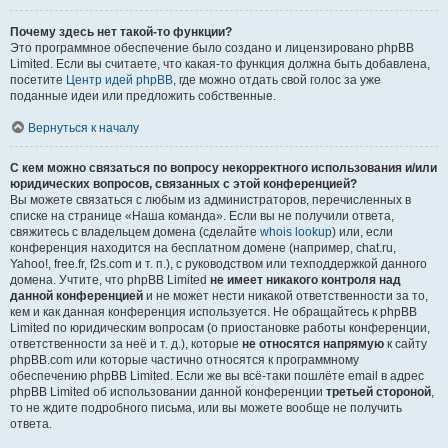
Почему здесь нет такой-то функции?
Это программное обеспечение было создано и лицензировано phpBB
Limited. Если вы считаете, что какая-то функция должна быть добавлена,
посетите
Центр идей phpBB
, где можно отдать свой голос за уже
поданные идеи или предложить собственные.
Вернуться к началу
С кем можно связаться по вопросу некорректного использования и/или
юридических вопросов, связанных с этой конференцией?
Вы можете связаться с любым из администраторов, перечисленных в
списке на странице «Наша команда». Если вы не получили ответа,
свяжитесь с владельцем домена (сделайте
whois lookup
) или, если
конференция находится на бесплатном домене (например, chat.ru,
Yahoo!, free.fr, f2s.com и т. п.), с руководством или техподдержкой данного
домена. Учтите, что phpBB Limited
не имеет никакого контроля над
данной конференцией
и не может нести никакой ответственности за то,
кем и как данная конференция используется. Не обращайтесь к phpBB
Limited по юридическим вопросам (о приостановке работы конференции,
ответственности за неё и т. д.), которые
не относятся напрямую
к сайту
phpBB.com или которые частично относятся к программному
обеспечению phpBB Limited. Если же вы всё-таки пошлёте email в адрес
phpBB Limited об использовании данной конференции
третьей стороной
,
то не ждите подробного письма, или вы можете вообще не получить
ответа.