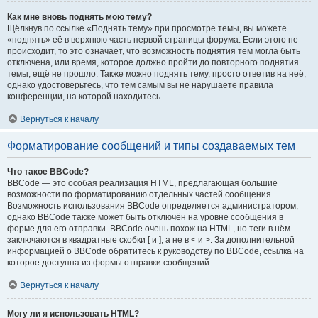
Как мне вновь поднять мою тему?
Щёлкнув по ссылке «Поднять тему» при просмотре темы, вы можете
«поднять» её в верхнюю часть первой страницы форума. Если этого не
происходит, то это означает, что возможность поднятия тем могла быть
отключена, или время, которое должно пройти до повторного поднятия
темы, ещё не прошло. Также можно поднять тему, просто ответив на неё,
однако удостоверьтесь, что тем самым вы не нарушаете правила
конференции, на которой находитесь.
Вернуться к началу
Форматирование сообщений и типы создаваемых тем
Что такое BBCode?
BBCode — это особая реализация HTML, предлагающая большие
возможности по форматированию отдельных частей сообщения.
Возможность использования BBCode определяется администратором,
однако BBCode также может быть отключён на уровне сообщения в
форме для его отправки. BBCode очень похож на HTML, но теги в нём
заключаются в квадратные скобки [ и ], а не в < и >. За дополнительной
информацией о BBCode обратитесь к руководству по BBCode, ссылка на
которое доступна из формы отправки сообщений.
Вернуться к началу
Могу ли я использовать HTML?