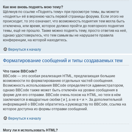
Как мне вновь поднять мою тему?
Щёлкнув по ссылке «Поднять тему» при просмотре темы, вы можете
«поднять» её в верхнюю часть первой страницы форума. Если этого не
происходит, то это означает, что возможность поднятия тем могла быть
отключена, или время, которое должно пройти до повторного поднятия
темы, ещё не прошло. Также можно поднять тему, просто ответив на неё,
однако удостоверьтесь, что тем самым вы не нарушаете правила
конференции, на которой находитесь.
Вернуться к началу
Форматирование сообщений и типы создаваемых тем
Что такое BBCode?
BBCode — это особая реализация HTML, предлагающая большие
возможности по форматированию отдельных частей сообщения.
Возможность использования BBCode определяется администратором,
однако BBCode также может быть отключён на уровне сообщения в
форме для его отправки. BBCode очень похож на HTML, но теги в нём
заключаются в квадратные скобки [ и ], а не в < и >. За дополнительной
информацией о BBCode обратитесь к руководству по BBCode, ссылка на
которое доступна из формы отправки сообщений.
Вернуться к началу
Могу ли я использовать HTML?