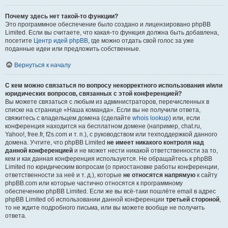
Почему здесь нет такой-то функции?
Это программное обеспечение было создано и лицензировано phpBB
Limited. Если вы считаете, что какая-то функция должна быть добавлена,
посетите
Центр идей phpBB
, где можно отдать свой голос за уже
поданные идеи или предложить собственные.
Вернуться к началу
С кем можно связаться по вопросу некорректного использования и/или
юридических вопросов, связанных с этой конференцией?
Вы можете связаться с любым из администраторов, перечисленных в
списке на странице «Наша команда». Если вы не получили ответа,
свяжитесь с владельцем домена (сделайте
whois lookup
) или, если
конференция находится на бесплатном домене (например, chat.ru,
Yahoo!, free.fr, f2s.com и т. п.), с руководством или техподдержкой данного
домена. Учтите, что phpBB Limited
не имеет никакого контроля над
данной конференцией
и не может нести никакой ответственности за то,
кем и как данная конференция используется. Не обращайтесь к phpBB
Limited по юридическим вопросам (о приостановке работы конференции,
ответственности за неё и т. д.), которые
не относятся напрямую
к сайту
phpBB.com или которые частично относятся к программному
обеспечению phpBB Limited. Если же вы всё-таки пошлёте email в адрес
phpBB Limited об использовании данной конференции
третьей стороной
,
то не ждите подробного письма, или вы можете вообще не получить
ответа.