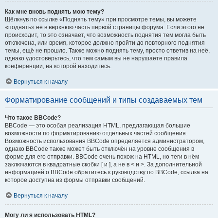
Как мне вновь поднять мою тему?
Щёлкнув по ссылке «Поднять тему» при просмотре темы, вы можете
«поднять» её в верхнюю часть первой страницы форума. Если этого не
происходит, то это означает, что возможность поднятия тем могла быть
отключена, или время, которое должно пройти до повторного поднятия
темы, ещё не прошло. Также можно поднять тему, просто ответив на неё,
однако удостоверьтесь, что тем самым вы не нарушаете правила
конференции, на которой находитесь.
Вернуться к началу
Форматирование сообщений и типы создаваемых тем
Что такое BBCode?
BBCode — это особая реализация HTML, предлагающая большие
возможности по форматированию отдельных частей сообщения.
Возможность использования BBCode определяется администратором,
однако BBCode также может быть отключён на уровне сообщения в
форме для его отправки. BBCode очень похож на HTML, но теги в нём
заключаются в квадратные скобки [ и ], а не в < и >. За дополнительной
информацией о BBCode обратитесь к руководству по BBCode, ссылка на
которое доступна из формы отправки сообщений.
Вернуться к началу
Могу ли я использовать HTML?