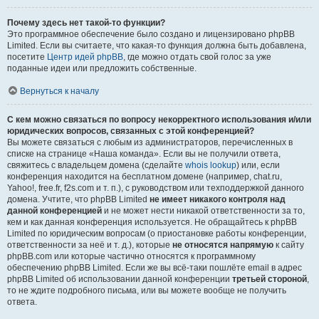
Почему здесь нет такой-то функции?
Это программное обеспечение было создано и лицензировано phpBB
Limited. Если вы считаете, что какая-то функция должна быть добавлена,
посетите
Центр идей phpBB
, где можно отдать свой голос за уже
поданные идеи или предложить собственные.
Вернуться к началу
С кем можно связаться по вопросу некорректного использования и/или
юридических вопросов, связанных с этой конференцией?
Вы можете связаться с любым из администраторов, перечисленных в
списке на странице «Наша команда». Если вы не получили ответа,
свяжитесь с владельцем домена (сделайте
whois lookup
) или, если
конференция находится на бесплатном домене (например, chat.ru,
Yahoo!, free.fr, f2s.com и т. п.), с руководством или техподдержкой данного
домена. Учтите, что phpBB Limited
не имеет никакого контроля над
данной конференцией
и не может нести никакой ответственности за то,
кем и как данная конференция используется. Не обращайтесь к phpBB
Limited по юридическим вопросам (о приостановке работы конференции,
ответственности за неё и т. д.), которые
не относятся напрямую
к сайту
phpBB.com или которые частично относятся к программному
обеспечению phpBB Limited. Если же вы всё-таки пошлёте email в адрес
phpBB Limited об использовании данной конференции
третьей стороной
,
то не ждите подробного письма, или вы можете вообще не получить
ответа.