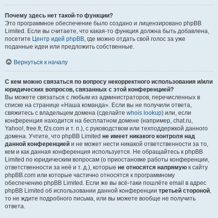
Почему здесь нет такой-то функции?
Это программное обеспечение было создано и лицензировано phpBB
Limited. Если вы считаете, что какая-то функция должна быть добавлена,
посетите
Центр идей phpBB
, где можно отдать свой голос за уже
поданные идеи или предложить собственные.
Вернуться к началу
С кем можно связаться по вопросу некорректного использования и/или
юридических вопросов, связанных с этой конференцией?
Вы можете связаться с любым из администраторов, перечисленных в
списке на странице «Наша команда». Если вы не получили ответа,
свяжитесь с владельцем домена (сделайте
whois lookup
) или, если
конференция находится на бесплатном домене (например, chat.ru,
Yahoo!, free.fr, f2s.com и т. п.), с руководством или техподдержкой данного
домена. Учтите, что phpBB Limited
не имеет никакого контроля над
данной конференцией
и не может нести никакой ответственности за то,
кем и как данная конференция используется. Не обращайтесь к phpBB
Limited по юридическим вопросам (о приостановке работы конференции,
ответственности за неё и т. д.), которые
не относятся напрямую
к сайту
phpBB.com или которые частично относятся к программному
обеспечению phpBB Limited. Если же вы всё-таки пошлёте email в адрес
phpBB Limited об использовании данной конференции
третьей стороной
,
то не ждите подробного письма, или вы можете вообще не получить
ответа.