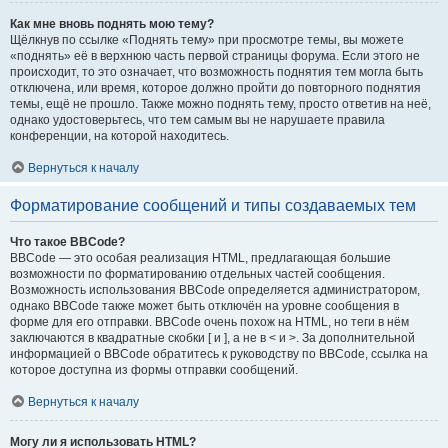
Как мне вновь поднять мою тему?
Щёлкнув по ссылке «Поднять тему» при просмотре темы, вы можете
«поднять» её в верхнюю часть первой страницы форума. Если этого не
происходит, то это означает, что возможность поднятия тем могла быть
отключена, или время, которое должно пройти до повторного поднятия
темы, ещё не прошло. Также можно поднять тему, просто ответив на неё,
однако удостоверьтесь, что тем самым вы не нарушаете правила
конференции, на которой находитесь.
Вернуться к началу
Форматирование сообщений и типы создаваемых тем
Что такое BBCode?
BBCode — это особая реализация HTML, предлагающая большие
возможности по форматированию отдельных частей сообщения.
Возможность использования BBCode определяется администратором,
однако BBCode также может быть отключён на уровне сообщения в
форме для его отправки. BBCode очень похож на HTML, но теги в нём
заключаются в квадратные скобки [ и ], а не в < и >. За дополнительной
информацией о BBCode обратитесь к руководству по BBCode, ссылка на
которое доступна из формы отправки сообщений.
Вернуться к началу
Могу ли я использовать HTML?