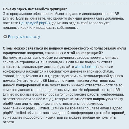
Почему здесь нет такой-то функции?
Это программное обеспечение было создано и лицензировано phpBB
Limited. Если вы считаете, что какая-то функция должна быть добавлена,
посетите
Центр идей phpBB
, где можно отдать свой голос за уже
поданные идеи или предложить собственные.
Вернуться к началу
С кем можно связаться по вопросу некорректного использования и/или
юридических вопросов, связанных с этой конференцией?
Вы можете связаться с любым из администраторов, перечисленных в
списке на странице «Наша команда». Если вы не получили ответа,
свяжитесь с владельцем домена (сделайте
whois lookup
) или, если
конференция находится на бесплатном домене (например, chat.ru,
Yahoo!, free.fr, f2s.com и т. п.), с руководством или техподдержкой данного
домена. Учтите, что phpBB Limited
не имеет никакого контроля над
данной конференцией
и не может нести никакой ответственности за то,
кем и как данная конференция используется. Не обращайтесь к phpBB
Limited по юридическим вопросам (о приостановке работы конференции,
ответственности за неё и т. д.), которые
не относятся напрямую
к сайту
phpBB.com или которые частично относятся к программному
обеспечению phpBB Limited. Если же вы всё-таки пошлёте email в адрес
phpBB Limited об использовании данной конференции
третьей стороной
,
то не ждите подробного письма, или вы можете вообще не получить
ответа.