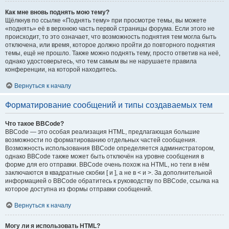
Как мне вновь поднять мою тему?
Щёлкнув по ссылке «Поднять тему» при просмотре темы, вы можете
«поднять» её в верхнюю часть первой страницы форума. Если этого не
происходит, то это означает, что возможность поднятия тем могла быть
отключена, или время, которое должно пройти до повторного поднятия
темы, ещё не прошло. Также можно поднять тему, просто ответив на неё,
однако удостоверьтесь, что тем самым вы не нарушаете правила
конференции, на которой находитесь.
Вернуться к началу
Форматирование сообщений и типы создаваемых тем
Что такое BBCode?
BBCode — это особая реализация HTML, предлагающая большие
возможности по форматированию отдельных частей сообщения.
Возможность использования BBCode определяется администратором,
однако BBCode также может быть отключён на уровне сообщения в
форме для его отправки. BBCode очень похож на HTML, но теги в нём
заключаются в квадратные скобки [ и ], а не в < и >. За дополнительной
информацией о BBCode обратитесь к руководству по BBCode, ссылка на
которое доступна из формы отправки сообщений.
Вернуться к началу
Могу ли я использовать HTML?